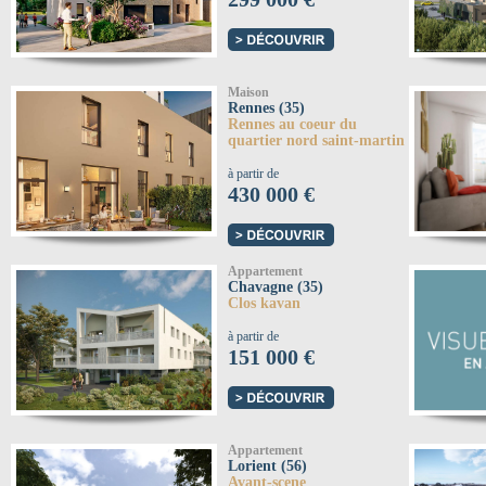
Maison
Rennes (35)
Rennes au coeur du
quartier nord saint-martin
à partir de
430 000 €
Appartement
Chavagne (35)
Clos kavan
à partir de
151 000 €
Appartement
Lorient (56)
Avant-scene