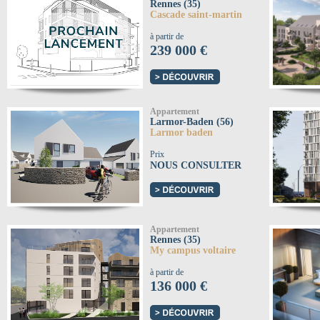
Rennes (35)
Cascade saint-martin
à partir de
239 000 €
Appartement
Larmor-Baden (56)
Larmor baden
Prix
NOUS CONSULTER
Appartement
Rennes (35)
My campus voltaire
à partir de
136 000 €