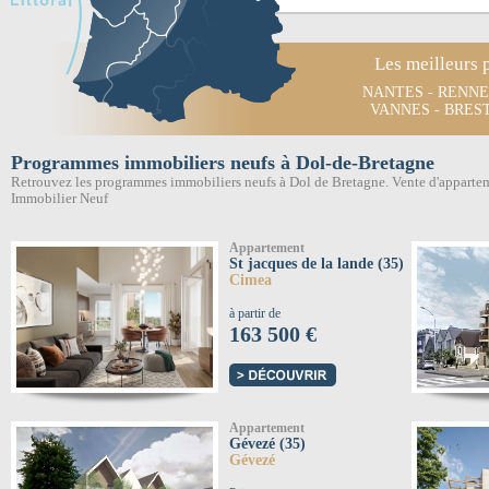
Les meilleurs 
NANTES
-
RENNE
VANNES
-
BRES
Programmes immobiliers neufs à Dol-de-Bretagne
Retrouvez les programmes immobiliers neufs à Dol de Bretagne. Vente d'apparte
Immobilier Neuf
Appartement
St jacques de la lande (35)
Cimea
à partir de
163 500 €
Appartement
Gévezé (35)
Gévezé