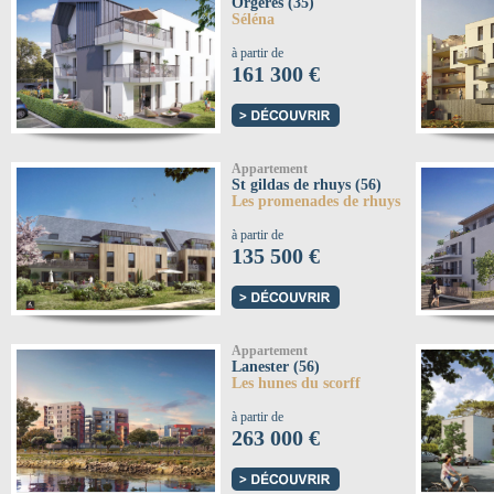
Orgères (35)
Séléna
à partir de
161 300 €
Appartement
St gildas de rhuys (56)
Les promenades de rhuys
à partir de
135 500 €
Appartement
Lanester (56)
Les hunes du scorff
à partir de
263 000 €