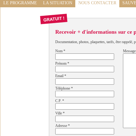
LE PROGRAMME
LA SITUATION
NOUS CONTACTER
SAUVE
Recevoir + d'informations sur ce
Documentation, photos, plaquettes, tarifs, être rappelé, p
Nom
*
Message
Prénom
*
Email
*
Téléphone
*
C.P.
*
Ville
*
Adresse
*