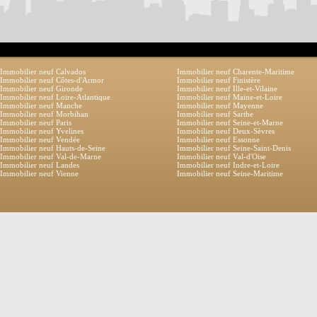
Immobilier neuf Calvados
Immobilier neuf Charente-Maritime
Immobilier neuf Côtes-d'Armor
Immobilier neuf Finistère
Immobilier neuf Gironde
Immobilier neuf Ille-et-Vilaine
Immobilier neuf Loire-Atlantique
Immobilier neuf Maine-et-Loire
Immobilier neuf Manche
Immobilier neuf Mayenne
Immobilier neuf Morbihan
Immobilier neuf Sarthe
Immobilier neuf Paris
Immobilier neuf Seine-et-Marne
Immobilier neuf Yvelines
Immobilier neuf Deux-Sèvres
Immobilier neuf Vendée
Immobilier neuf Essonne
Immobilier neuf Hauts-de-Seine
Immobilier neuf Seine-Saint-Denis
Immobilier neuf Val-de-Marne
Immobilier neuf Val-d'Oise
Immobilier neuf Landes
Immobilier neuf Indre-et-Loire
Immobilier neuf Vienne
Immobilier neuf Seine-Maritime