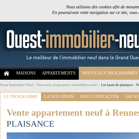
Nous utilisons des cookies afin de mesurer 
En poursuivant votre navigation sur ce site, vous
MAISONS
APPARTEMENTS
NOUVEAUX PROGRAMMES
Ouest Immobilier Neuf
>
Nouveaux programmes immobiliers neufs
>
Les hauts de plaisance - 
LE PROGRAMME
LA SITUATION
NOUS CONTACTER
SAUVE
Vente appartement neuf à Renne
PLAISANCE