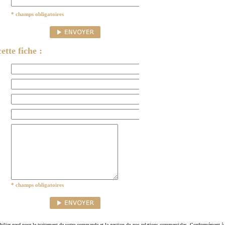
* champs obligatoires
ette fiche :
* champs obligatoires
ilier-neuf pour le traitement de votre commande et la gestion de nos relations commerciales. Conformément à 