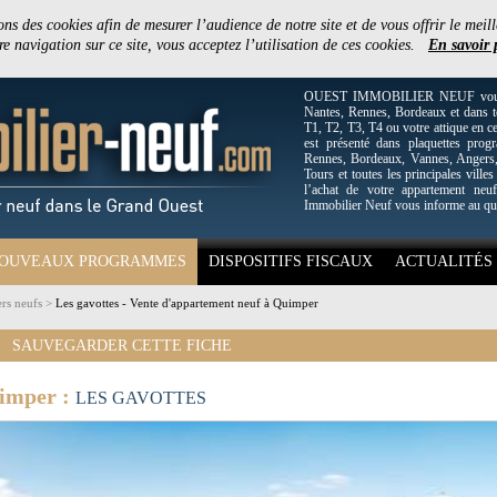
ons des cookies afin de mesurer l’audience de notre site et de vous offrir le meill
e navigation sur ce site, vous acceptez l’utilisation de ces cookies.
En savoir 
OUEST IMMOBILIER NEUF vous off
Nantes, Rennes, Bordeaux et dans to
T1, T2, T3, T4 ou votre attique en c
est présenté dans plaquettes pro
Rennes, Bordeaux, Vannes, Angers, 
Tours et toutes les principales villes
l’achat de votre appartement neuf
Immobilier Neuf vous informe au qu
OUVEAUX PROGRAMMES
DISPOSITIFS FISCAUX
ACTUALITÉS
rs neufs
>
Les gavottes - Vente d'appartement neuf à Quimper
SAUVEGARDER CETTE FICHE
uimper :
LES GAVOTTES