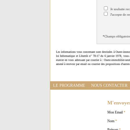
Je souhaite rec
J'accepte de re
*Champs obligatoir
Les informations vous concernant sont destinées à Ouest-immob
loi Informatique et Libertés n° 78-17 du 6 janvier 1978, vous 
exercer en vous adressant par courrier à : Ouest-immobilier-ne
amené à recevoir par email ou courrier des propositions d'autres
LE PROGRAMME
NOUS CONTACTER
M'envoyer 
Mon Email
*
Nom
*
Prénom
*