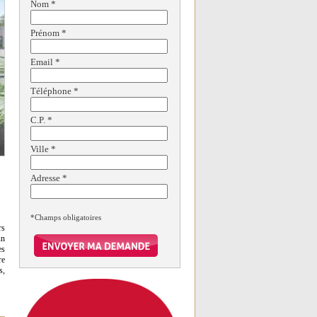
Nom
*
Prénom
*
Email
*
Téléphone
*
C.P.
*
Ville
*
Adresse
*
*Champs obligatoires
rs
un
es
re
s,