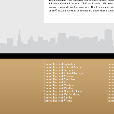
loi Informatique et Libertés n° 78-17 du 6 janvier 1978, vous 
exercer en vous adressant par courrier à : Ouest-immobilier-ne
amené à recevoir par email ou courrier des propositions d'autres
Immobilier neuf Calvados
Immob
Immobilier neuf Côtes-d'Armor
Immob
Immobilier neuf Gironde
Immob
Immobilier neuf Loire-Atlantique
Immob
Immobilier neuf Manche
Immo
Immobilier neuf Morbihan
Immob
Immobilier neuf Paris
Immob
Immobilier neuf Yvelines
Immob
Immobilier neuf Vendée
Immob
Immobilier neuf Hauts-de-Seine
Immob
Immobilier neuf Val-de-Marne
Immob
Immobilier neuf Landes
Immob
Immobilier neuf Vienne
Immob