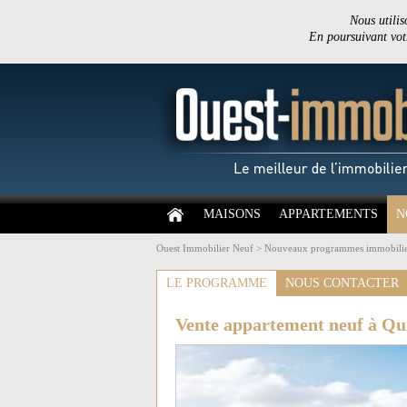
Nous utilis
En poursuivant votr
MAISONS
APPARTEMENTS
N
Ouest Immobilier Neuf
>
Nouveaux programmes immobilie
LE PROGRAMME
NOUS CONTACTER
Vente appartement neuf à Q