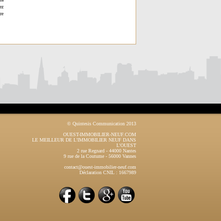
ez
re
© Quintesis Communication 2013
OUEST-IMMOBILIER-NEUF.COM
LE MEILLEUR DE L'IMMOBILIER NEUF DANS
L'OUEST
2 rue Regnard
-
44000
Nantes
9 rue de la Coutume
-
56000
Vannes
contact@ouest-immobilier-neuf.com
Déclaration CNIL : 1667989