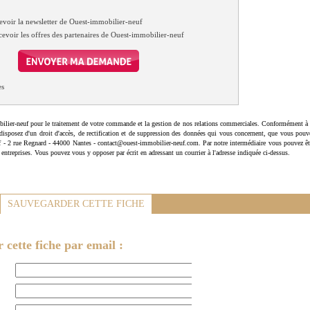
evoir la newsletter de Ouest-immobilier-neuf
cevoir les offres des partenaires de Ouest-immobilier-neuf
es
ilier-neuf pour le traitement de votre commande et la gestion de nos relations commerciales. Conformément à 
disposez d'un droit d'accès, de rectification et de suppression des données qui vous concernent, que vous pouv
uf - 2 rue Regnard - 44000 Nantes - contact@ouest-immobilier-neuf.com. Par notre intermédiaire vous pouvez êt
 entreprises. Vous pouvez vous y opposer par écrit en adressant un courrier à l'adresse indiquée ci-dessus.
SAUVEGARDER CETTE FICHE
cette fiche par email :