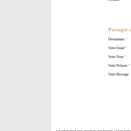
Partager c
Destinataire
*
Votre Email
*
Votre Nom
*
Votre Prénom
*
Votre Message
Les informations vous concernant sont destinées à Ouest-immob