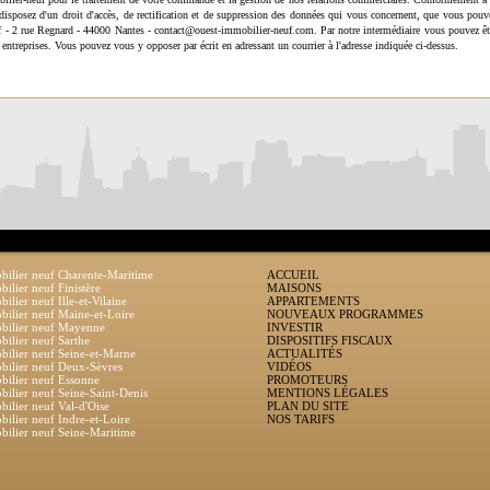
disposez d'un droit d'accès, de rectification et de suppression des données qui vous concernent, que vous pouv
uf - 2 rue Regnard - 44000 Nantes - contact@ouest-immobilier-neuf.com. Par notre intermédiaire vous pouvez êt
 entreprises. Vous pouvez vous y opposer par écrit en adressant un courrier à l'adresse indiquée ci-dessus.
ilier neuf Charente-Maritime
ACCUEIL
ilier neuf Finistère
MAISONS
ilier neuf Ille-et-Vilaine
APPARTEMENTS
ilier neuf Maine-et-Loire
NOUVEAUX PROGRAMMES
bilier neuf Mayenne
INVESTIR
ilier neuf Sarthe
DISPOSITIFS FISCAUX
ilier neuf Seine-et-Marne
ACTUALITÉS
ilier neuf Deux-Sèvres
VIDÉOS
ilier neuf Essonne
PROMOTEURS
ilier neuf Seine-Saint-Denis
MENTIONS LÉGALES
ilier neuf Val-d'Oise
PLAN DU SITE
ilier neuf Indre-et-Loire
NOS TARIFS
ilier neuf Seine-Maritime