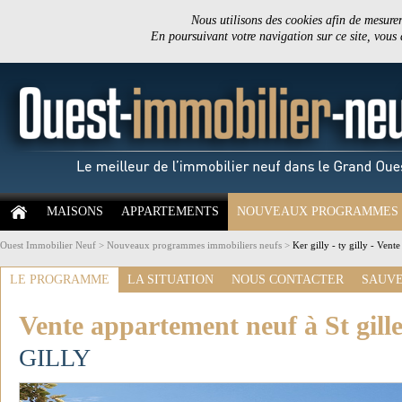
Nous utilisons des cookies afin de mesurer 
En poursuivant votre navigation sur ce site, vous
MAISONS
APPARTEMENTS
NOUVEAUX PROGRAMMES
Ouest Immobilier Neuf
>
Nouveaux programmes immobiliers neufs
>
Ker gilly - ty gilly - Vent
LE PROGRAMME
LA SITUATION
NOUS CONTACTER
SAUVE
Vente appartement neuf à St gill
GILLY