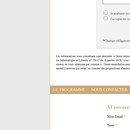
Je souhaite rec
J'accepte de re
*Champs obligatoir
Les informations vous concernant sont destinées à Ouest-immob
loi Informatique et Libertés n° 78-17 du 6 janvier 1978, vous 
exercer en vous adressant par courrier à : Ouest-immobilier-ne
amené à recevoir par email ou courrier des propositions d'autres
LE PROGRAMME
NOUS CONTACTER
M'envoyer 
Mon Email
*
Nom
*