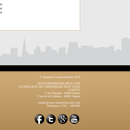
la
ez
re
© Quintesis Communication 2013
OUEST-IMMOBILIER-NEUF.COM
LE MEILLEUR DE L'IMMOBILIER NEUF DANS
L'OUEST
2 rue Regnard
-
44000
Nantes
9 rue de la Coutume
-
56000
Vannes
contact@ouest-immobilier-neuf.com
Déclaration CNIL : 1667989