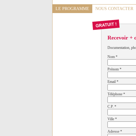
LE PROGRAMME
NOUS CONTACTER
Recevoir + 
Documentation, photo
Nom
*
Prénom
*
Email
*
Téléphone
*
C.P.
*
Ville
*
Adresse
*