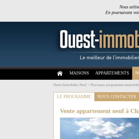
Nous utilis
En poursuivant votr
MAISONS
APPARTEMENTS
N
Ouest Immobilier Neuf
>
Nouveaux programmes immobilie
LE PROGRAMME
NOUS CONTACTER
Vente appartement neuf à Ch