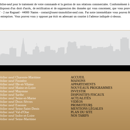
ilier-neuf pour le traitement de votre commande et la gestion de nos relations commerciales. Conformément à 
disposez d'un droit d'accès, de rectification et de suppression des données qui vous concernent, que vous pouv
uf - 2 rue Regnard - 44000 Nantes - contact@ouest-immobilier-neuf.com. Par notre intermédiaire vous pouvez êt
 entreprises. Vous pouvez vous y opposer par écrit en adressant un courrier à l'adresse indiquée ci-dessus.
ilier neuf Charente-Maritime
ACCUEIL
ilier neuf Finistère
MAISONS
ilier neuf Ille-et-Vilaine
APPARTEMENTS
ilier neuf Maine-et-Loire
NOUVEAUX PROGRAMMES
bilier neuf Mayenne
INVESTIR
ilier neuf Sarthe
DISPOSITIFS FISCAUX
ilier neuf Seine-et-Marne
ACTUALITÉS
ilier neuf Deux-Sèvres
VIDÉOS
ilier neuf Essonne
PROMOTEURS
ilier neuf Seine-Saint-Denis
MENTIONS LÉGALES
ilier neuf Val-d'Oise
PLAN DU SITE
ilier neuf Indre-et-Loire
NOS TARIFS
ilier neuf Seine-Maritime