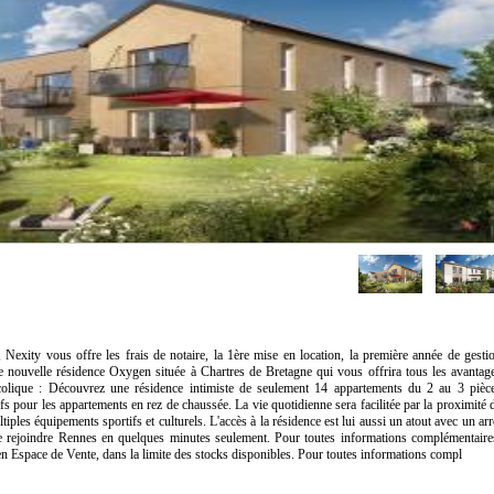
exity vous offre les frais de notaire, la 1ère mise en location, la première année de gesti
 nouvelle résidence Oxygen située à Chartres de Bretagne qui vous offrira tous les avantag
olique : Découvrez une résidence intimiste de seulement 14 appartements du 2 au 3 pièc
tifs pour les appartements en rez de chaussée. La vie quotidienne sera facilitée par la proximité 
es équipements sportifs et culturels. L'accès à la résidence est lui aussi un atout avec un arr
 de rejoindre Rennes en quelques minutes seulement. Pour toutes informations complémentaire
en Espace de Vente, dans la limite des stocks disponibles. Pour toutes informations compl