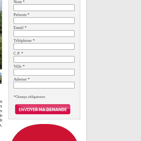
Nom
*
Prénom
*
Email
*
Téléphone
*
C.P.
*
Ville
*
Adresse
*
*Champs obligatoires
on
es
es
de
êt
s,