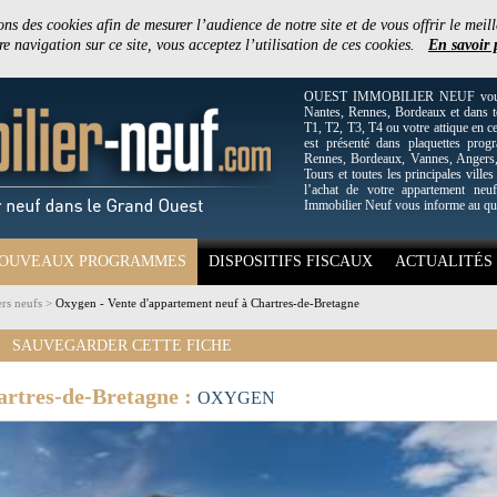
ons des cookies afin de mesurer l’audience de notre site et de vous offrir le meill
e navigation sur ce site, vous acceptez l’utilisation de ces cookies.
En savoir 
OUEST IMMOBILIER NEUF vous off
Nantes, Rennes, Bordeaux et dans to
T1, T2, T3, T4 ou votre attique en c
est présenté dans plaquettes pro
Rennes, Bordeaux, Vannes, Angers, 
Tours et toutes les principales villes
l’achat de votre appartement neuf
Immobilier Neuf vous informe au qu
OUVEAUX PROGRAMMES
DISPOSITIFS FISCAUX
ACTUALITÉS
rs neufs
>
Oxygen - Vente d'appartement neuf à Chartres-de-Bretagne
SAUVEGARDER CETTE FICHE
artres-de-Bretagne :
OXYGEN