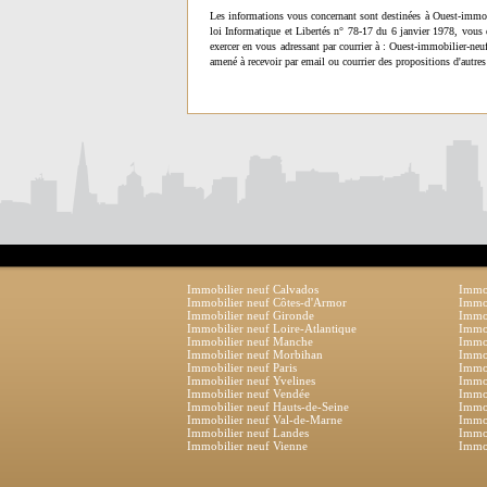
Les informations vous concernant sont destinées à Ouest-immob
loi Informatique et Libertés n° 78-17 du 6 janvier 1978, vous 
exercer en vous adressant par courrier à : Ouest-immobilier-ne
amené à recevoir par email ou courrier des propositions d'autres
Immobilier neuf Calvados
Immob
Immobilier neuf Côtes-d'Armor
Immob
Immobilier neuf Gironde
Immob
Immobilier neuf Loire-Atlantique
Immob
Immobilier neuf Manche
Immo
Immobilier neuf Morbihan
Immob
Immobilier neuf Paris
Immob
Immobilier neuf Yvelines
Immob
Immobilier neuf Vendée
Immob
Immobilier neuf Hauts-de-Seine
Immob
Immobilier neuf Val-de-Marne
Immob
Immobilier neuf Landes
Immob
Immobilier neuf Vienne
Immob