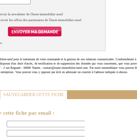
evoir la newsletter de Ouest-immobilier-neuf
cevoir les offres des partenaires de Ouest-immobilier-neuf
es
ilier-neuf pour le traitement de votre commande et la gestion de nos relations commerciales. Conformément à 
disposez d'un droit d'accès, de rectification et de suppression des données qui vous concernent, que vous pouv
uf - 2 rue Regnard - 44000 Nantes - contact@ouest-immobilier-neuf.com. Par notre intermédiaire vous pouvez êt
 entreprises. Vous pouvez vous y opposer par écrit en adressant un courrier à l'adresse indiquée ci-dessus.
SAUVEGARDER CETTE FICHE
cette fiche par email :