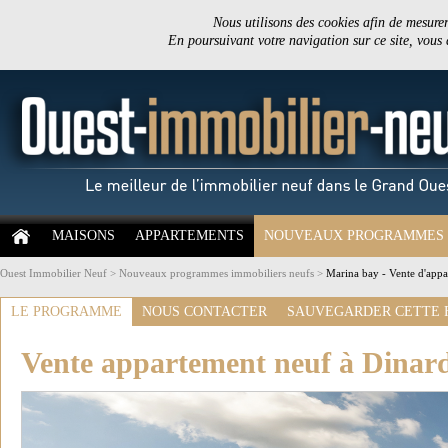
Nous utilisons des cookies afin de mesurer 
En poursuivant votre navigation sur ce site, vous
MAISONS
APPARTEMENTS
NOUVEAUX PROGRAMMES
Ouest Immobilier Neuf
>
Nouveaux programmes immobiliers neufs
>
Marina bay - Vente d'appa
LE PROGRAMME
NOUS CONTACTER
SAUVEGARDER CETTE 
Vente appartement neuf à Dinar