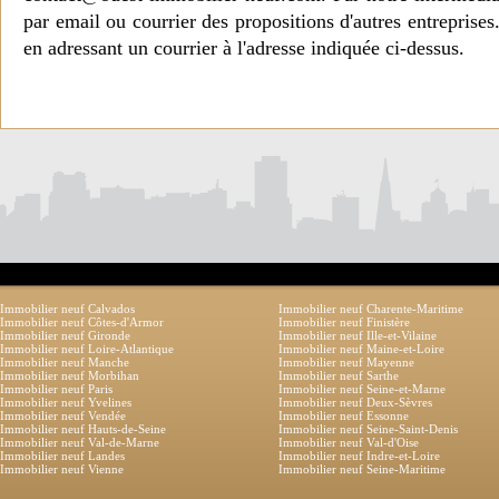
par email ou courrier des propositions d'autres entreprise
en adressant un courrier à l'adresse indiquée ci-dessus.
Immobilier neuf Calvados
Immobilier neuf Charente-Maritime
Immobilier neuf Côtes-d'Armor
Immobilier neuf Finistère
Immobilier neuf Gironde
Immobilier neuf Ille-et-Vilaine
Immobilier neuf Loire-Atlantique
Immobilier neuf Maine-et-Loire
Immobilier neuf Manche
Immobilier neuf Mayenne
Immobilier neuf Morbihan
Immobilier neuf Sarthe
Immobilier neuf Paris
Immobilier neuf Seine-et-Marne
Immobilier neuf Yvelines
Immobilier neuf Deux-Sèvres
Immobilier neuf Vendée
Immobilier neuf Essonne
Immobilier neuf Hauts-de-Seine
Immobilier neuf Seine-Saint-Denis
Immobilier neuf Val-de-Marne
Immobilier neuf Val-d'Oise
Immobilier neuf Landes
Immobilier neuf Indre-et-Loire
Immobilier neuf Vienne
Immobilier neuf Seine-Maritime