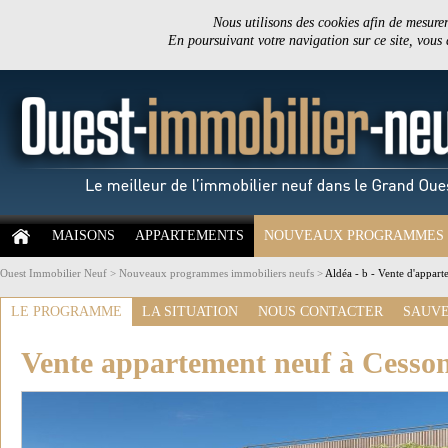
Nous utilisons des cookies afin de mesurer 
En poursuivant votre navigation sur ce site, vous
MAISONS
APPARTEMENTS
NOUVEAUX PROGRAMMES
Ouest Immobilier Neuf
>
Nouveaux programmes immobiliers neufs
>
Aldéa - b - Vente d'appar
LE PROGRAMME
LA SITUATION
NOUS CONTACTER
SAUVE
Vente appartement neuf à Cesso