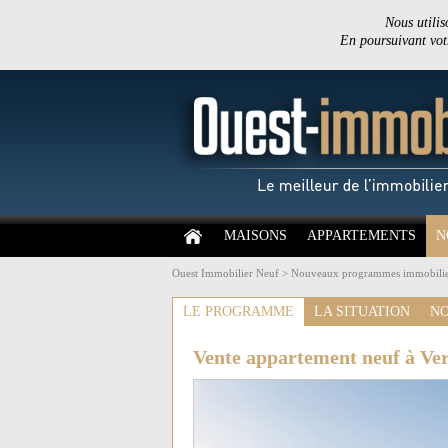
Nous utilis
En poursuivant votr
MAISONS
APPARTEMENTS
N
Ouest Immobilier Neuf
>
Nouveaux programmes immobilie
LE PROGRAMME
LA SITUATION
NO
Vente appartement neuf à Ver