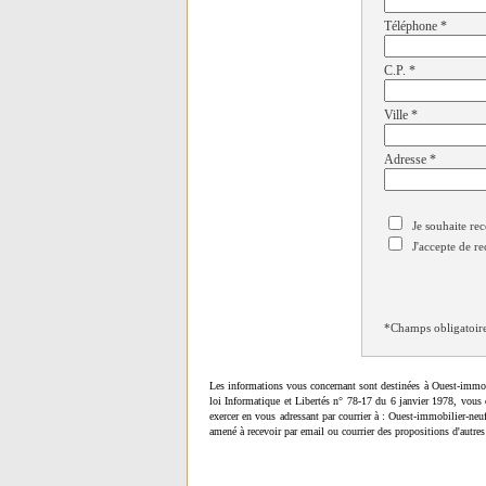
Téléphone
*
C.P.
*
Ville
*
Adresse
*
Je souhaite rec
J'accepte de re
*Champs obligatoir
Les informations vous concernant sont destinées à Ouest-immob
loi Informatique et Libertés n° 78-17 du 6 janvier 1978, vous 
exercer en vous adressant par courrier à : Ouest-immobilier-ne
amené à recevoir par email ou courrier des propositions d'autres