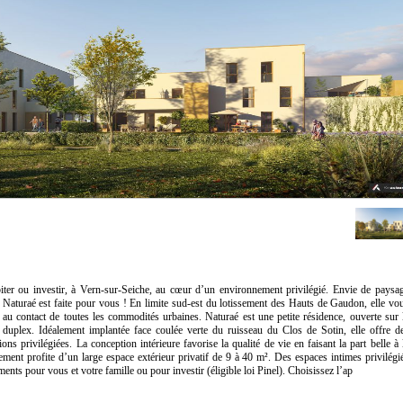
er ou investir, à Vern-sur-Seiche, au cœur d’un environnement privilégié. Envie de paysa
e Naturaé est faite pour vous ! En limite sud-est du lotissement des Hauts de Gaudon, elle vo
 au contact de toutes les commodités urbaines. Naturaé est une petite résidence, ouverte sur 
uplex. Idéalement implantée face coulée verte du ruisseau du Clos de Sotin, elle offre d
ons privilégiées. La conception intérieure favorise la qualité de vie en faisant la part belle à 
gement profite d’un large espace extérieur privatif de 9 à 40 m². Des espaces intimes privilégi
nts pour vous et votre famille ou pour investir (éligible loi Pinel). Choisissez l’ap