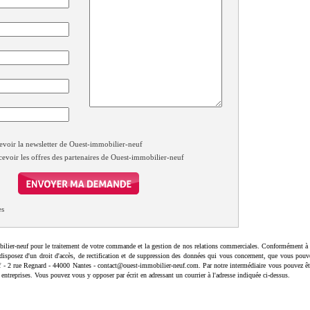
evoir la newsletter de Ouest-immobilier-neuf
cevoir les offres des partenaires de Ouest-immobilier-neuf
es
ilier-neuf pour le traitement de votre commande et la gestion de nos relations commerciales. Conformément à 
disposez d'un droit d'accès, de rectification et de suppression des données qui vous concernent, que vous pouv
uf - 2 rue Regnard - 44000 Nantes - contact@ouest-immobilier-neuf.com. Par notre intermédiaire vous pouvez êt
 entreprises. Vous pouvez vous y opposer par écrit en adressant un courrier à l'adresse indiquée ci-dessus.