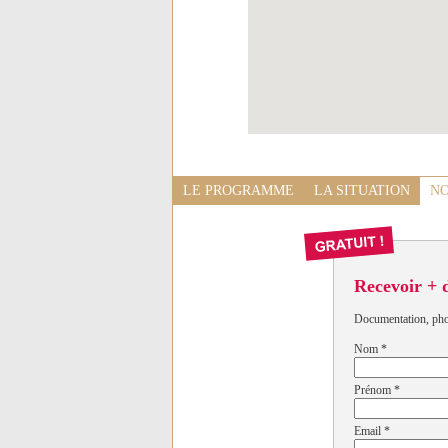
LE PROGRAMME
LA SITUATION
NO
Recevoir + 
Documentation, photo
Nom
*
Prénom
*
Email
*