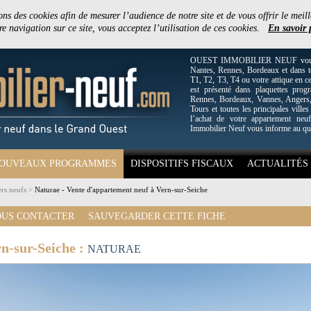
ons des cookies afin de mesurer l’audience de notre site et de vous offrir le meill
e navigation sur ce site, vous acceptez l’utilisation de ces cookies.
En savoir 
OUEST IMMOBILIER NEUF vous off
Nantes, Rennes, Bordeaux et dans to
T1, T2, T3, T4 ou votre attique en c
est présenté dans plaquettes pro
Rennes, Bordeaux, Vannes, Angers, 
Tours et toutes les principales villes
l’achat de votre appartement neuf
Immobilier Neuf vous informe au qu
OUVEAUX PROGRAMMES
DISPOSITIFS FISCAUX
ACTUALITÉS
rs neufs
>
Naturae - Vente d'appartement neuf à Vern-sur-Seiche
US CONTACTER
SAUVEGARDER CETTE FICHE
n-sur-Seiche :
NATURAE