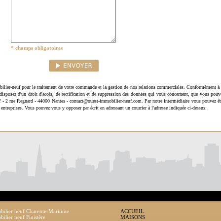
* champs obligatoires
ilier-neuf pour le traitement de votre commande et la gestion de nos relations commerciales. Conformément à 
disposez d'un droit d'accès, de rectification et de suppression des données qui vous concernent, que vous pouv
uf - 2 rue Regnard - 44000 Nantes - contact@ouest-immobilier-neuf.com. Par notre intermédiaire vous pouvez êt
 entreprises. Vous pouvez vous y opposer par écrit en adressant un courrier à l'adresse indiquée ci-dessus.
ilier neuf Charente-Maritime
ACCUEIL
ilier neuf Finistère
MAISONS