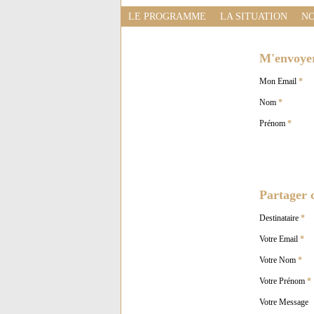
LE PROGRAMME
LA SITUATION
NO
M'envoyer 
Mon Email
*
Nom
*
Prénom
*
Partager c
Destinataire
*
Votre Email
*
Votre Nom
*
Votre Prénom
*
Votre Message