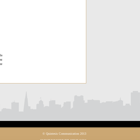
la
ez
re
© Quintesis Communication 2013