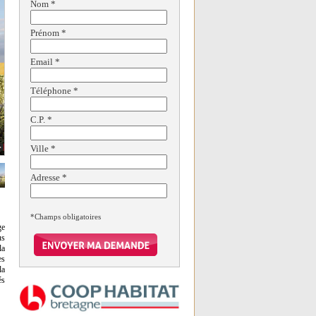
Nom
*
Prénom
*
Email
*
Téléphone
*
C.P.
*
Ville
*
Adresse
*
*Champs obligatoires
ge
us
la
es
la
és