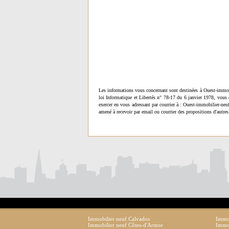
Les informations vous concernant sont destinées à Ouest-immob
loi Informatique et Libertés n° 78-17 du 6 janvier 1978, vous 
exercer en vous adressant par courrier à : Ouest-immobilier-ne
amené à recevoir par email ou courrier des propositions d'autres
Immobilier neuf Calvados
Immob
Immobilier neuf Côtes-d'Armor
Immob