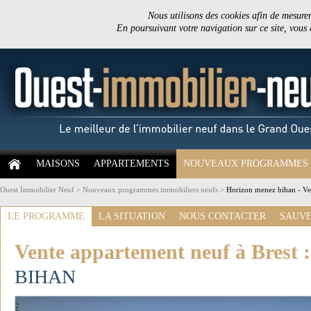
Nous utilisons des cookies afin de mesurer 
En poursuivant votre navigation sur ce site, vous
MAISONS
APPARTEMENTS
NOUVEAUX PROGRAMMES
Ouest Immobilier Neuf
>
Nouveaux programmes immobiliers neufs
>
Horizon menez bihan - Ven
LE PROGRAMME
LA SITUATION
NOUS CONTACTER
SAUVE
Vente appartement neuf à Brest 
BIHAN