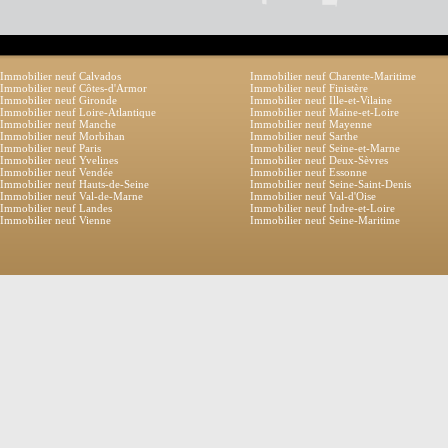
Immobilier neuf Calvados
Immobilier neuf Charente-Maritime
Immobilier neuf Côtes-d'Armor
Immobilier neuf Finistère
Immobilier neuf Gironde
Immobilier neuf Ille-et-Vilaine
Immobilier neuf Loire-Atlantique
Immobilier neuf Maine-et-Loire
Immobilier neuf Manche
Immobilier neuf Mayenne
Immobilier neuf Morbihan
Immobilier neuf Sarthe
Immobilier neuf Paris
Immobilier neuf Seine-et-Marne
Immobilier neuf Yvelines
Immobilier neuf Deux-Sèvres
Immobilier neuf Vendée
Immobilier neuf Essonne
Immobilier neuf Hauts-de-Seine
Immobilier neuf Seine-Saint-Denis
Immobilier neuf Val-de-Marne
Immobilier neuf Val-d'Oise
Immobilier neuf Landes
Immobilier neuf Indre-et-Loire
Immobilier neuf Vienne
Immobilier neuf Seine-Maritime