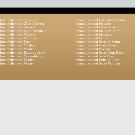
Immobilier neuf Calvados
Immobilier neuf Charente-Maritime
Immobilier neuf Côtes-d'Armor
Immobilier neuf Finistère
Immobilier neuf Gironde
Immobilier neuf Ille-et-Vilaine
Immobilier neuf Loire-Atlantique
Immobilier neuf Maine-et-Loire
Immobilier neuf Manche
Immobilier neuf Mayenne
Immobilier neuf Morbihan
Immobilier neuf Sarthe
Immobilier neuf Paris
Immobilier neuf Seine-et-Marne
Immobilier neuf Yvelines
Immobilier neuf Deux-Sèvres
Immobilier neuf Vendée
Immobilier neuf Essonne
Immobilier neuf Hauts-de-Seine
Immobilier neuf Seine-Saint-Denis
Immobilier neuf Val-de-Marne
Immobilier neuf Val-d'Oise
Immobilier neuf Landes
Immobilier neuf Indre-et-Loire
Immobilier neuf Vienne
Immobilier neuf Seine-Maritime