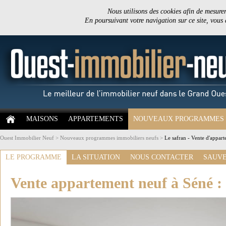
Nous utilisons des cookies afin de mesurer 
En poursuivant votre navigation sur ce site, vous
MAISONS
APPARTEMENTS
NOUVEAUX PROGRAMMES
Ouest Immobilier Neuf
>
Nouveaux programmes immobiliers neufs
>
Le safran - Vente d'appar
LE PROGRAMME
LA SITUATION
NOUS CONTACTER
SAUVE
Vente appartement neuf à Séné :