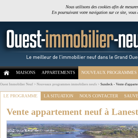
Nous utilisons des cookies afin de mesurer 
En poursuivant votre navigation sur ce site, vous
MAISONS
APPARTEMENTS
NOUVEAUX PROGRAMMES
Ouest Immobilier Neuf
>
Nouveaux programmes immobiliers neufs
>
Sundeck - Vente d'apparte
LE PROGRAMME
LA SITUATION
NOUS CONTACTER
SAUVE
Vente appartement neuf à Lanest