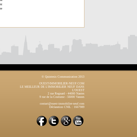
ez
re
© Quintesis Communication 2013
OUEST-IMMOBILIER-NEUF.COM
LE MEILLEUR DE L'IMMOBILIER NEUF DANS
L'OUEST
2 rue Regnard
-
44000
Nantes
9 rue de la Coutume
-
56000
Vannes
contact@ouest-immobilier-neuf.com
Déclaration CNIL : 1667989