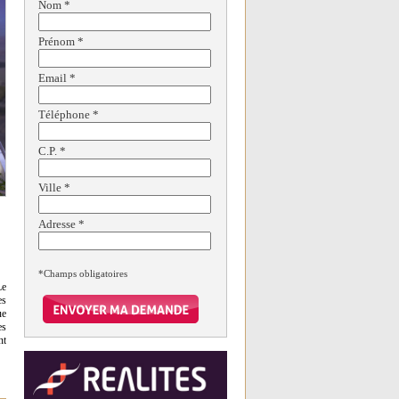
Nom
*
Prénom
*
Email
*
Téléphone
*
C.P.
*
Ville
*
Adresse
*
*Champs obligatoires
Le
es
ue
es
nt