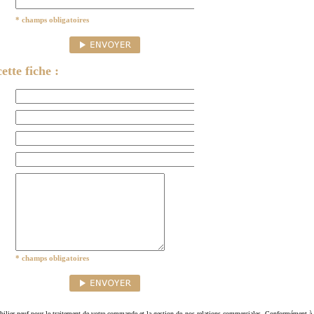
* champs obligatoires
ette fiche :
* champs obligatoires
ilier-neuf pour le traitement de votre commande et la gestion de nos relations commerciales. Conformément à 