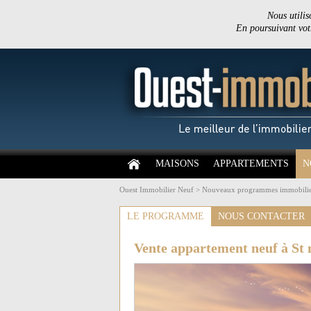
Nous utilis
En poursuivant votr
MAISONS
APPARTEMENTS
N
Ouest Immobilier Neuf
>
Nouveaux programmes immobilie
LE PROGRAMME
NOUS CONTACTER
Vente appartement neuf à St