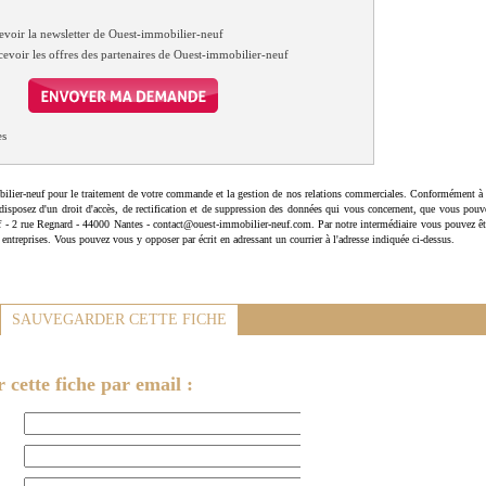
evoir la newsletter de Ouest-immobilier-neuf
cevoir les offres des partenaires de Ouest-immobilier-neuf
es
ilier-neuf pour le traitement de votre commande et la gestion de nos relations commerciales. Conformément à 
disposez d'un droit d'accès, de rectification et de suppression des données qui vous concernent, que vous pouv
uf - 2 rue Regnard - 44000 Nantes - contact@ouest-immobilier-neuf.com. Par notre intermédiaire vous pouvez êt
 entreprises. Vous pouvez vous y opposer par écrit en adressant un courrier à l'adresse indiquée ci-dessus.
SAUVEGARDER CETTE FICHE
cette fiche par email :