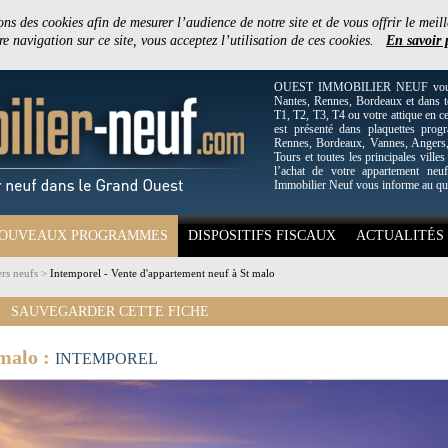
ons des cookies afin de mesurer l’audience de notre site et de vous offrir le meill
e navigation sur ce site, vous acceptez l’utilisation de ces cookies.
En savoir 
OUEST IMMOBILIER NEUF vous off
Nantes, Rennes, Bordeaux et dans to
T1, T2, T3, T4 ou votre attique en c
est présenté dans plaquettes pro
Rennes, Bordeaux, Vannes, Angers, 
Tours et toutes les principales villes
l’achat de votre appartement neuf
Immobilier Neuf vous informe au qu
OUVEAUX PROGRAMMES
DISPOSITIFS FISCAUX
ACTUALITÉS
rs neufs
>
Intemporel - Vente d'appartement neuf à St malo
SAUVEGARDER CETTE FICHE
 malo :
INTEMPOREL