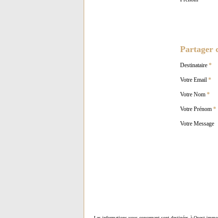
Partager c
Destinataire
*
Votre Email
*
Votre Nom
*
Votre Prénom
*
Votre Message
Les informations vous concernant sont destinées à Ouest-immob