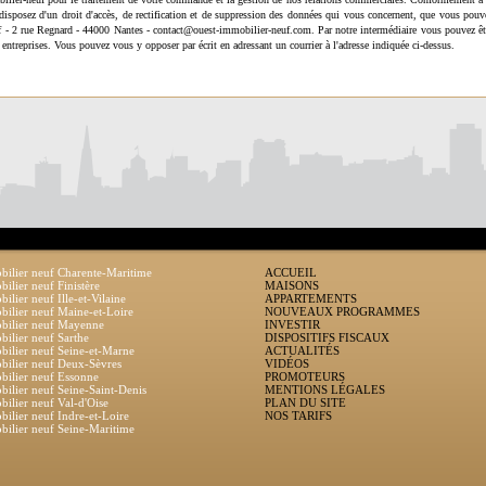
disposez d'un droit d'accès, de rectification et de suppression des données qui vous concernent, que vous pouv
uf - 2 rue Regnard - 44000 Nantes - contact@ouest-immobilier-neuf.com. Par notre intermédiaire vous pouvez êt
 entreprises. Vous pouvez vous y opposer par écrit en adressant un courrier à l'adresse indiquée ci-dessus.
ilier neuf Charente-Maritime
ACCUEIL
ilier neuf Finistère
MAISONS
ilier neuf Ille-et-Vilaine
APPARTEMENTS
ilier neuf Maine-et-Loire
NOUVEAUX PROGRAMMES
bilier neuf Mayenne
INVESTIR
ilier neuf Sarthe
DISPOSITIFS FISCAUX
ilier neuf Seine-et-Marne
ACTUALITÉS
ilier neuf Deux-Sèvres
VIDÉOS
ilier neuf Essonne
PROMOTEURS
ilier neuf Seine-Saint-Denis
MENTIONS LÉGALES
ilier neuf Val-d'Oise
PLAN DU SITE
ilier neuf Indre-et-Loire
NOS TARIFS
ilier neuf Seine-Maritime