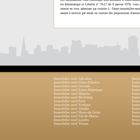
loi Informatique et Libertés n° 78-17 du 6 janvier 1978, vous 
exercer en vous adressant par courrier à : Ouest-immobilier-ne
amené à recevoir par email ou courrier des propositions d'autres
Immobilier neuf Calvados
Immob
Immobilier neuf Côtes-d'Armor
Immob
Immobilier neuf Gironde
Immob
Immobilier neuf Loire-Atlantique
Immob
Immobilier neuf Manche
Immo
Immobilier neuf Morbihan
Immob
Immobilier neuf Paris
Immob
Immobilier neuf Yvelines
Immob
Immobilier neuf Vendée
Immob
Immobilier neuf Hauts-de-Seine
Immob
Immobilier neuf Val-de-Marne
Immob
Immobilier neuf Landes
Immob
Immobilier neuf Vienne
Immob