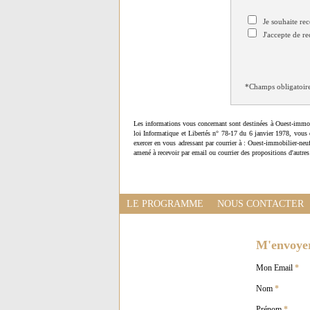
Je souhaite rec
J'accepte de re
*Champs obligatoir
Les informations vous concernant sont destinées à Ouest-immob
loi Informatique et Libertés n° 78-17 du 6 janvier 1978, vous 
exercer en vous adressant par courrier à : Ouest-immobilier-ne
amené à recevoir par email ou courrier des propositions d'autres
LE PROGRAMME
NOUS CONTACTER
M'envoyer 
Mon Email
*
Nom
*
Prénom
*