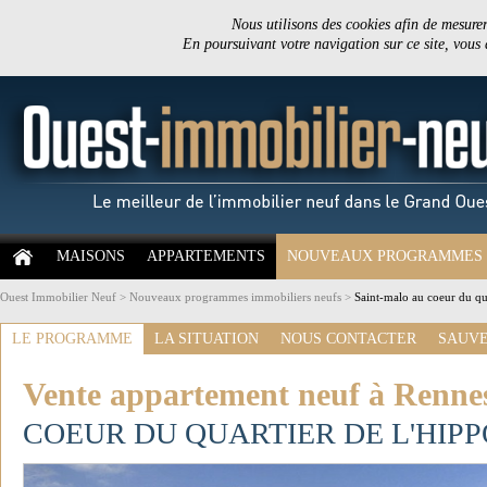
Nous utilisons des cookies afin de mesurer 
En poursuivant votre navigation sur ce site, vous
MAISONS
APPARTEMENTS
NOUVEAUX PROGRAMMES
Ouest Immobilier Neuf
>
Nouveaux programmes immobiliers neufs
>
Saint-malo au coeur du qu
LE PROGRAMME
LA SITUATION
NOUS CONTACTER
SAUVE
Vente appartement neuf à Renne
COEUR DU QUARTIER DE L'HI