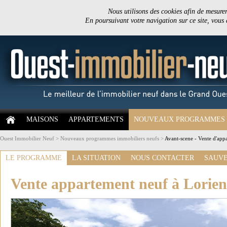
Nous utilisons des cookies afin de mesurer 
En poursuivant votre navigation sur ce site, vous
MAISONS
APPARTEMENTS
NOUVEAUX PROGRAMMES
Ouest Immobilier Neuf
>
Nouveaux programmes immobiliers neufs
>
Avant-scene - Vente d'app
LE PROGRAMME
LA SITUATION
NOUS CONTACTER
SAUVE
Vente appartement neuf à Lorien