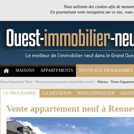
Nous utilisons des cookies afin de mesurer 
En poursuivant votre navigation sur ce site, vous
MAISONS
APPARTEMENTS
NOUVEAUX PROGRAMMES
Ouest Immobilier Neuf
>
Nouveaux programmes immobiliers neufs
>
Paloma - Vente d'apparte
LE PROGRAMME
LA SITUATION
NOUS CONTACTER
SAUVE
Vente appartement neuf à Renne