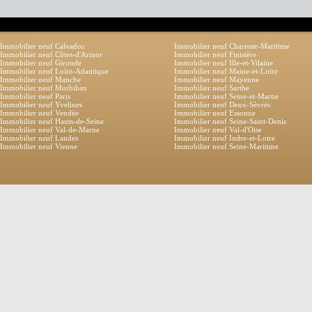
Immobilier neuf Calvados
Immobilier neuf Charente-Maritime
Immobilier neuf Côtes-d'Armor
Immobilier neuf Finistère
Immobilier neuf Gironde
Immobilier neuf Ille-et-Vilaine
Immobilier neuf Loire-Atlantique
Immobilier neuf Maine-et-Loire
Immobilier neuf Manche
Immobilier neuf Mayenne
Immobilier neuf Morbihan
Immobilier neuf Sarthe
Immobilier neuf Paris
Immobilier neuf Seine-et-Marne
Immobilier neuf Yvelines
Immobilier neuf Deux-Sèvres
Immobilier neuf Vendée
Immobilier neuf Essonne
Immobilier neuf Hauts-de-Seine
Immobilier neuf Seine-Saint-Denis
Immobilier neuf Val-de-Marne
Immobilier neuf Val-d'Oise
Immobilier neuf Landes
Immobilier neuf Indre-et-Loire
Immobilier neuf Vienne
Immobilier neuf Seine-Maritime