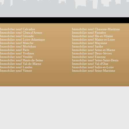
Immobilier neuf Calvados
Immobilier neuf Charente-Maritime
Immobilier neuf Côtes-d'Armor
Immobilier neuf Finistère
Immobilier neuf Gironde
Immobilier neuf Ille-et-Vilaine
Immobilier neuf Loire-Atlantique
Immobilier neuf Maine-et-Loire
Immobilier neuf Manche
Immobilier neuf Mayenne
Immobilier neuf Morbihan
Immobilier neuf Sarthe
Immobilier neuf Paris
Immobilier neuf Seine-et-Marne
Immobilier neuf Yvelines
Immobilier neuf Deux-Sèvres
Immobilier neuf Vendée
Immobilier neuf Essonne
Immobilier neuf Hauts-de-Seine
Immobilier neuf Seine-Saint-Denis
Immobilier neuf Val-de-Marne
Immobilier neuf Val-d'Oise
Immobilier neuf Landes
Immobilier neuf Indre-et-Loire
Immobilier neuf Vienne
Immobilier neuf Seine-Maritime