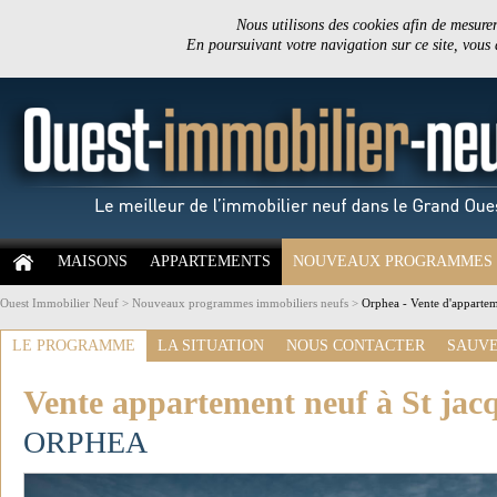
Nous utilisons des cookies afin de mesurer 
En poursuivant votre navigation sur ce site, vous
MAISONS
APPARTEMENTS
NOUVEAUX PROGRAMMES
Ouest Immobilier Neuf
>
Nouveaux programmes immobiliers neufs
>
Orphea - Vente d'apparteme
LE PROGRAMME
LA SITUATION
NOUS CONTACTER
SAUVE
Vente appartement neuf à St jacq
ORPHEA