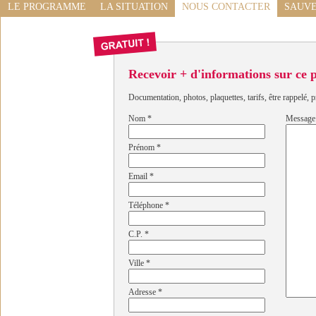
LE PROGRAMME
LA SITUATION
NOUS CONTACTER
SAUVE
Recevoir + d'informations sur ce
Documentation, photos, plaquettes, tarifs, être rappelé, p
Nom
*
Message
Prénom
*
Email
*
Téléphone
*
C.P.
*
Ville
*
Adresse
*