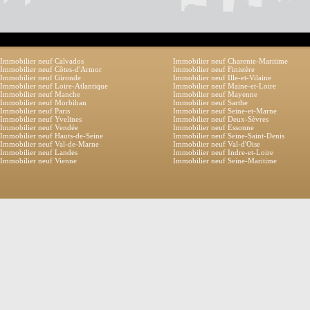
Immobilier neuf Calvados
Immobilier neuf Charente-Maritime
Immobilier neuf Côtes-d'Armor
Immobilier neuf Finistère
Immobilier neuf Gironde
Immobilier neuf Ille-et-Vilaine
Immobilier neuf Loire-Atlantique
Immobilier neuf Maine-et-Loire
Immobilier neuf Manche
Immobilier neuf Mayenne
Immobilier neuf Morbihan
Immobilier neuf Sarthe
Immobilier neuf Paris
Immobilier neuf Seine-et-Marne
Immobilier neuf Yvelines
Immobilier neuf Deux-Sèvres
Immobilier neuf Vendée
Immobilier neuf Essonne
Immobilier neuf Hauts-de-Seine
Immobilier neuf Seine-Saint-Denis
Immobilier neuf Val-de-Marne
Immobilier neuf Val-d'Oise
Immobilier neuf Landes
Immobilier neuf Indre-et-Loire
Immobilier neuf Vienne
Immobilier neuf Seine-Maritime