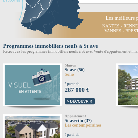
Les meilleurs 
NANTES
-
RENNE
VANNES
-
BRES
Programmes immobiliers neufs à St ave
Retrouvez les programmes immobiliers neufs à St ave. Vente d'appartement et ma
Maison
St ave (56)
Soho
à partir de
287 000 €
Appartement
St avertin (37)
Les contemporaines
à partir de