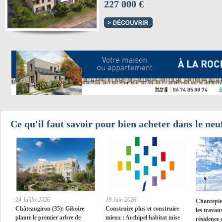
227 000 €
Ce qu'il faut savoir pour bien acheter dans le neuf
24 Juillet 2026
19 Juin 2026
Chantepie 
Châteaugiron (35): Giboire
Construire plus et construire
les travau
plante le premier arbre de
mieux : Archipel habitat mise
résidence 