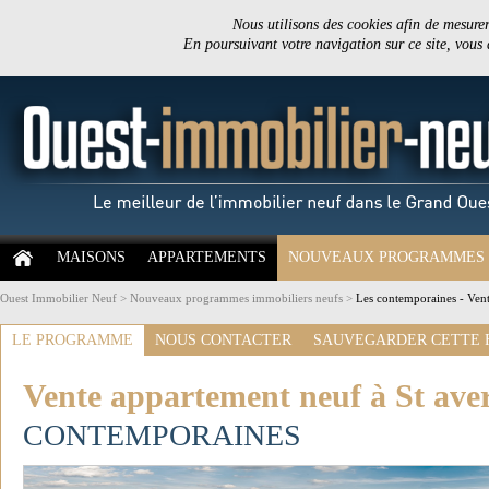
Nous utilisons des cookies afin de mesurer 
En poursuivant votre navigation sur ce site, vous
MAISONS
APPARTEMENTS
NOUVEAUX PROGRAMMES
Ouest Immobilier Neuf
>
Nouveaux programmes immobiliers neufs
>
Les contemporaines - Vent
LE PROGRAMME
NOUS CONTACTER
SAUVEGARDER CETTE 
Vente appartement neuf à St aver
CONTEMPORAINES