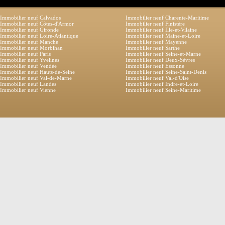
Immobilier neuf Calvados
Immobilier neuf Charente-Maritime
Immobilier neuf Côtes-d'Armor
Immobilier neuf Finistère
Immobilier neuf Gironde
Immobilier neuf Ille-et-Vilaine
Immobilier neuf Loire-Atlantique
Immobilier neuf Maine-et-Loire
Immobilier neuf Manche
Immobilier neuf Mayenne
Immobilier neuf Morbihan
Immobilier neuf Sarthe
Immobilier neuf Paris
Immobilier neuf Seine-et-Marne
Immobilier neuf Yvelines
Immobilier neuf Deux-Sèvres
Immobilier neuf Vendée
Immobilier neuf Essonne
Immobilier neuf Hauts-de-Seine
Immobilier neuf Seine-Saint-Denis
Immobilier neuf Val-de-Marne
Immobilier neuf Val-d'Oise
Immobilier neuf Landes
Immobilier neuf Indre-et-Loire
Immobilier neuf Vienne
Immobilier neuf Seine-Maritime