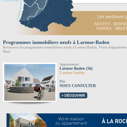
Les meilleurs 
NANTES
-
RENNE
VANNES
-
BRES
Programmes immobiliers neufs à Larmor-Baden
Retrouvez les programmes immobiliers neufs à Larmor Baden. Vente d'apparteme
Neuf
Appartement
Larmor-Baden (56)
Larmor baden
Prix
NOUS CONSULTER