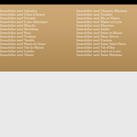
Immobilier neuf Calvados
Immobilier neuf Charente-Maritime
Immobilier neuf Côtes-d'Armor
Immobilier neuf Finistère
Immobilier neuf Gironde
Immobilier neuf Ille-et-Vilaine
Immobilier neuf Loire-Atlantique
Immobilier neuf Maine-et-Loire
Immobilier neuf Manche
Immobilier neuf Mayenne
Immobilier neuf Morbihan
Immobilier neuf Sarthe
Immobilier neuf Paris
Immobilier neuf Seine-et-Marne
Immobilier neuf Yvelines
Immobilier neuf Deux-Sèvres
Immobilier neuf Vendée
Immobilier neuf Essonne
Immobilier neuf Hauts-de-Seine
Immobilier neuf Seine-Saint-Denis
Immobilier neuf Val-de-Marne
Immobilier neuf Val-d'Oise
Immobilier neuf Landes
Immobilier neuf Indre-et-Loire
Immobilier neuf Vienne
Immobilier neuf Seine-Maritime