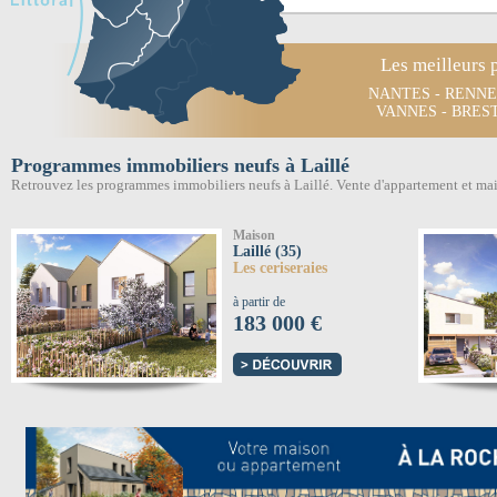
Les meilleurs 
NANTES
-
RENNE
VANNES
-
BRES
Programmes immobiliers neufs à Laillé
Retrouvez les programmes immobiliers neufs à Laillé. Vente d'appartement et ma
Maison
Laillé (35)
Les ceriseraies
à partir de
183 000 €