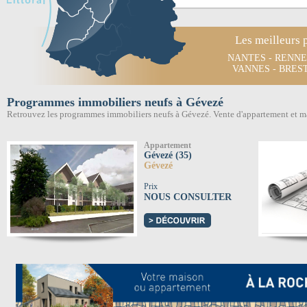
Les meilleurs 
NANTES
-
RENNE
VANNES
-
BRES
Programmes immobiliers neufs à Gévezé
Retrouvez les programmes immobiliers neufs à Gévezé. Vente d'appartement et 
Appartement
Gévezé (35)
Gévezé
Prix
NOUS CONSULTER