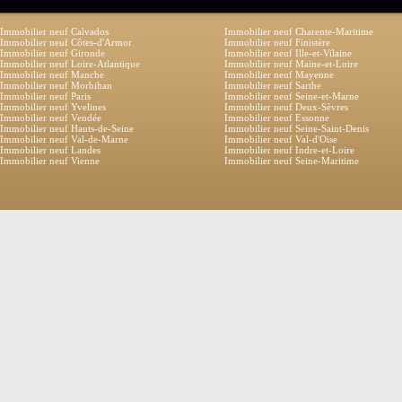
Immobilier neuf Calvados
Immobilier neuf Charente-Maritime
Immobilier neuf Côtes-d'Armor
Immobilier neuf Finistère
Immobilier neuf Gironde
Immobilier neuf Ille-et-Vilaine
Immobilier neuf Loire-Atlantique
Immobilier neuf Maine-et-Loire
Immobilier neuf Manche
Immobilier neuf Mayenne
Immobilier neuf Morbihan
Immobilier neuf Sarthe
Immobilier neuf Paris
Immobilier neuf Seine-et-Marne
Immobilier neuf Yvelines
Immobilier neuf Deux-Sèvres
Immobilier neuf Vendée
Immobilier neuf Essonne
Immobilier neuf Hauts-de-Seine
Immobilier neuf Seine-Saint-Denis
Immobilier neuf Val-de-Marne
Immobilier neuf Val-d'Oise
Immobilier neuf Landes
Immobilier neuf Indre-et-Loire
Immobilier neuf Vienne
Immobilier neuf Seine-Maritime