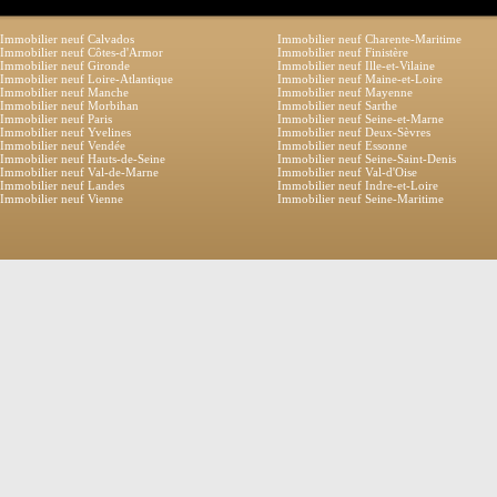
Immobilier neuf Calvados
Immobilier neuf Charente-Maritime
Immobilier neuf Côtes-d'Armor
Immobilier neuf Finistère
Immobilier neuf Gironde
Immobilier neuf Ille-et-Vilaine
Immobilier neuf Loire-Atlantique
Immobilier neuf Maine-et-Loire
Immobilier neuf Manche
Immobilier neuf Mayenne
Immobilier neuf Morbihan
Immobilier neuf Sarthe
Immobilier neuf Paris
Immobilier neuf Seine-et-Marne
Immobilier neuf Yvelines
Immobilier neuf Deux-Sèvres
Immobilier neuf Vendée
Immobilier neuf Essonne
Immobilier neuf Hauts-de-Seine
Immobilier neuf Seine-Saint-Denis
Immobilier neuf Val-de-Marne
Immobilier neuf Val-d'Oise
Immobilier neuf Landes
Immobilier neuf Indre-et-Loire
Immobilier neuf Vienne
Immobilier neuf Seine-Maritime