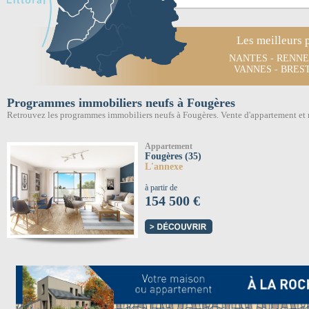
Les meilleurs 
NANTES
-
RENNE
VANNES
-
BRES
Programmes immobiliers neufs à Fougères
Retrouvez les programmes immobiliers neufs à Fougères. Vente d'appartement et
Appartement
Fougères (35)
L'annexe
à partir de
154 500 €