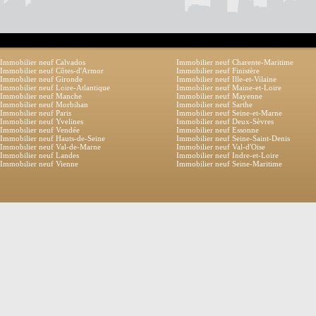
Immobilier neuf Calvados
Immobilier neuf Charente-Maritime
Immobilier neuf Côtes-d'Armor
Immobilier neuf Finistère
Immobilier neuf Gironde
Immobilier neuf Ille-et-Vilaine
Immobilier neuf Loire-Atlantique
Immobilier neuf Maine-et-Loire
Immobilier neuf Manche
Immobilier neuf Mayenne
Immobilier neuf Morbihan
Immobilier neuf Sarthe
Immobilier neuf Paris
Immobilier neuf Seine-et-Marne
Immobilier neuf Yvelines
Immobilier neuf Deux-Sèvres
Immobilier neuf Vendée
Immobilier neuf Essonne
Immobilier neuf Hauts-de-Seine
Immobilier neuf Seine-Saint-Denis
Immobilier neuf Val-de-Marne
Immobilier neuf Val-d'Oise
Immobilier neuf Landes
Immobilier neuf Indre-et-Loire
Immobilier neuf Vienne
Immobilier neuf Seine-Maritime