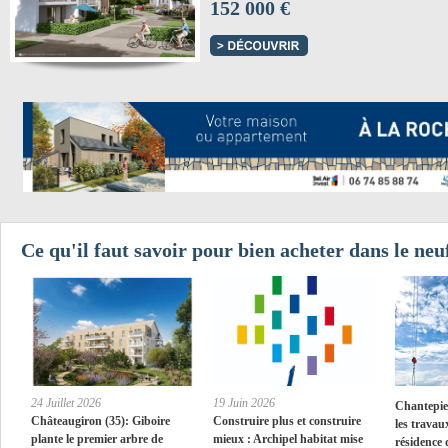
152 000 €
Ce qu'il faut savoir pour bien acheter dans le neu
24 Juillet 2026
19 Juin 2026
Chantepie 
Châteaugiron (35): Giboire
Construire plus et construire
les travau
plante le premier arbre de
mieux : Archipel habitat mise
résidence 