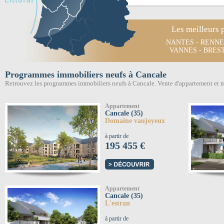
Les meilleurs 
NANTES
-
RENNE
VANNES
-
BRES
Programmes immobiliers neufs à Cancale
Retrouvez les programmes immobiliers neufs à Cancale. Vente d'appartement et 
Appartement
Cancale (35)
Domaine vaujoyeux
à partir de
195 455 €
Appartement
Cancale (35)
L'estran
à partir de