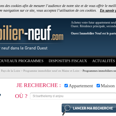
ons des cookies afin de mesurer l’audience de notre site et de vous offrir le meill
e navigation sur ce site, vous acceptez l’utilisation de ces cookies.
En savoir 
Achetez votre futur appartement neu
Ouest. Résidence principale, secondai
Ouest Immobilier Neuf est le part
OUVEAUX PROGRAMMES
DISPOSITIFS FISCAUX
ACTUALITÉS
Pays de la Loire
>
Programme immobilier neuf en Maine et Loire
>
Programmes immobiliers neu
JE RECHERCHE :
Appartement
Maison
OÙ ?