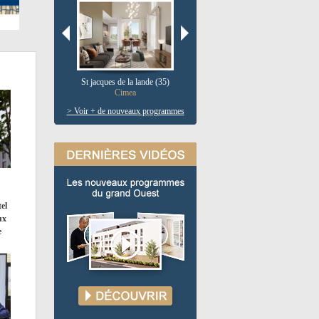
St jacques de la lande (35)
Pau (64)
V
Cimea
Le clos salie
> Voir + de nouveaux programmes
el
ux
e