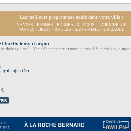
Les meilleurs programmes neufs dans votre ville :
NANTES
-
RENNES
-
BORDEAUX
-
PARIS
-
LA ROCHELLE
VANNES
-
BREST
-
ANGERS
-
SAINT-MALO
-
LA BAULE
St barthelemy d anjou
 barthelemy d anjou. Vente d'appartement et maison neuve à St barthelemy d anjou
t
emy d anjou (49)
 €