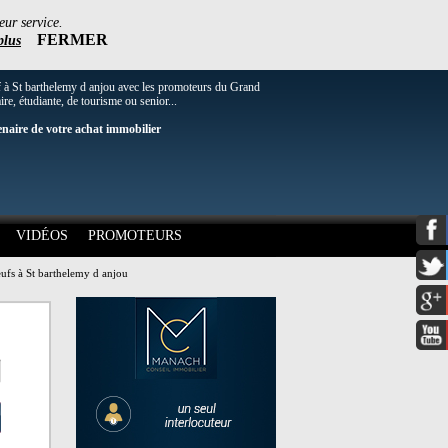
eur service.
FERMER
plus
f à St barthelemy d anjou avec les promoteurs du Grand
re, étudiante, de tourisme ou senior...
enaire de votre achat immobilier
VIDÉOS
PROMOTEURS
fs à St barthelemy d anjou