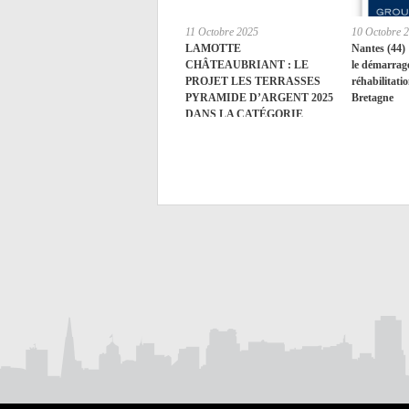
11 Octobre 2025
10 Octobre 
LAMOTTE
Nantes (44)
CHÂTEAUBRIANT : LE
le démarrag
PROJET LES TERRASSES
réhabilitati
PYRAMIDE D’ARGENT 2025
Bretagne
DANS LA CATÉGORIE
‘TERRITOIRES & COEURS
DE VILLE’