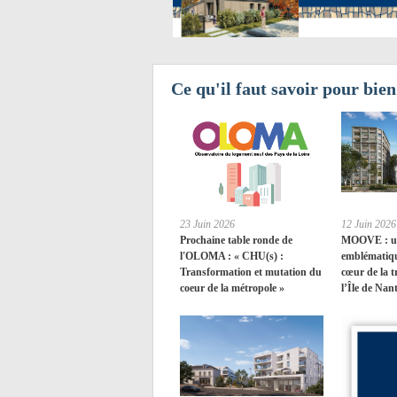
Ce qu'il faut savoir pour bie
23 Juin 2026
12 Juin 2026
Prochaine table ronde de
​MOOVE : u
l'OLOMA : « CHU(s) :
emblématiqu
Transformation et mutation du
cœur de la 
coeur de la métropole »
l’Île de Nan