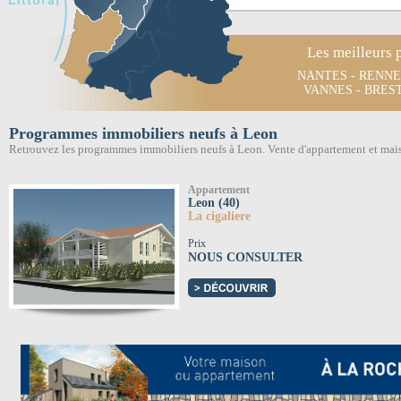
Les meilleurs 
NANTES
-
RENNE
VANNES
-
BRES
Programmes immobiliers neufs à Leon
Retrouvez les programmes immobiliers neufs à Leon. Vente d'appartement et ma
Appartement
Leon (40)
La cigaliere
Prix
NOUS CONSULTER