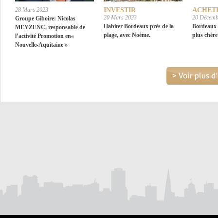
28 Mars 2023
INVESTIR
ACHET
20 Mars 2023
20 Décemb
Groupe Giboire: Nicolas
Habiter Bordeaux près de la
Bordeaux :
MEYZENC, responsable de
plage, avec Noème.
plus chère
l’activité Promotion en«
Nouvelle-Aquitaine »