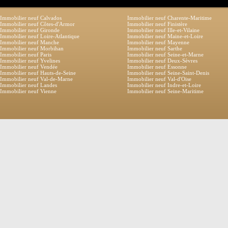
Immobilier neuf Calvados
Immobilier neuf Charente-Maritime
Immobilier neuf Côtes-d'Armor
Immobilier neuf Finistère
Immobilier neuf Gironde
Immobilier neuf Ille-et-Vilaine
Immobilier neuf Loire-Atlantique
Immobilier neuf Maine-et-Loire
Immobilier neuf Manche
Immobilier neuf Mayenne
Immobilier neuf Morbihan
Immobilier neuf Sarthe
Immobilier neuf Paris
Immobilier neuf Seine-et-Marne
Immobilier neuf Yvelines
Immobilier neuf Deux-Sèvres
Immobilier neuf Vendée
Immobilier neuf Essonne
Immobilier neuf Hauts-de-Seine
Immobilier neuf Seine-Saint-Denis
Immobilier neuf Val-de-Marne
Immobilier neuf Val-d'Oise
Immobilier neuf Landes
Immobilier neuf Indre-et-Loire
Immobilier neuf Vienne
Immobilier neuf Seine-Maritime