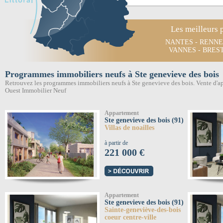
Les meilleurs 
NANTES
-
RENNE
VANNES
-
BRES
Programmes immobiliers neufs à Ste genevieve des bois
Retrouvez les programmes immobiliers neufs à Ste genevieve des bois. Vente d'a
Ouest Immobilier Neuf
Appartement
Ste genevieve des bois (91)
Villas de noailles
à partir de
221 000 €
Appartement
Ste genevieve des bois (91)
Sainte-geneviève-des-bois
coeur centre-ville