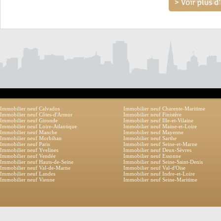
Immobilier neuf Calvados
Immobilier neuf Charente-Maritime
Immobilier neuf Côtes-d'Armor
Immobilier neuf Finistère
Immobilier neuf Gironde
Immobilier neuf Ille-et-Vilaine
Immobilier neuf Loire-Atlantique
Immobilier neuf Maine-et-Loire
Immobilier neuf Manche
Immobilier neuf Mayenne
Immobilier neuf Morbihan
Immobilier neuf Sarthe
Immobilier neuf Paris
Immobilier neuf Seine-et-Marne
Immobilier neuf Yvelines
Immobilier neuf Deux-Sèvres
Immobilier neuf Vendée
Immobilier neuf Essonne
Immobilier neuf Hauts-de-Seine
Immobilier neuf Seine-Saint-Denis
Immobilier neuf Val-de-Marne
Immobilier neuf Val-d'Oise
Immobilier neuf Landes
Immobilier neuf Indre-et-Loire
Immobilier neuf Vienne
Immobilier neuf Seine-Maritime