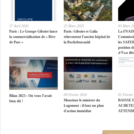
17 Avril 2026
25 Mars 2025
03 Mars 2
Paris : Le Groupe Giboire lance
Paris: Giboire et Galia
La FNAIM 
la commercialisation de « Rive
réinventent l’ancien hôpital de
Commissio
de Parc »
la Rochefoucauld
les SAFER
position d
d’État illé
09 Février 2024
01 Février
Bilan 2023 : On vous l’avait
Monsieur le ministre du
BAISSE 
bien dit !
Logement : il faut un plan
ACHETE
d'action immédiat
ATTEND