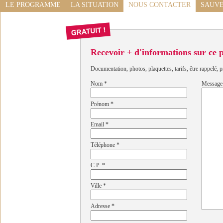
LE PROGRAMME
LA SITUATION
NOUS CONTACTER
SAUVE
Recevoir + d'informations sur ce
Documentation, photos, plaquettes, tarifs, être rappelé, p
Nom
*
Message
Prénom
*
Email
*
Téléphone
*
C.P.
*
Ville
*
Adresse
*