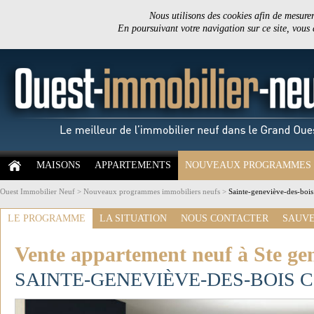
Nous utilisons des cookies afin de mesurer 
En poursuivant votre navigation sur ce site, vous
MAISONS
APPARTEMENTS
NOUVEAUX PROGRAMMES
Ouest Immobilier Neuf
>
Nouveaux programmes immobiliers neufs
>
Sainte-geneviève-des-bois 
LE PROGRAMME
LA SITUATION
NOUS CONTACTER
SAUVE
Vente appartement neuf à Ste gen
SAINTE-GENEVIÈVE-DES-BOIS 