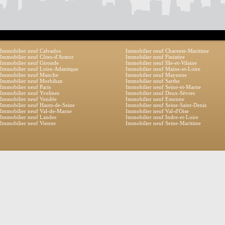
Immobilier neuf Calvados
Immobilier neuf Charente-Maritime
Immobilier neuf Côtes-d'Armor
Immobilier neuf Finistère
Immobilier neuf Gironde
Immobilier neuf Ille-et-Vilaine
Immobilier neuf Loire-Atlantique
Immobilier neuf Maine-et-Loire
Immobilier neuf Manche
Immobilier neuf Mayenne
Immobilier neuf Morbihan
Immobilier neuf Sarthe
Immobilier neuf Paris
Immobilier neuf Seine-et-Marne
Immobilier neuf Yvelines
Immobilier neuf Deux-Sèvres
Immobilier neuf Vendée
Immobilier neuf Essonne
Immobilier neuf Hauts-de-Seine
Immobilier neuf Seine-Saint-Denis
Immobilier neuf Val-de-Marne
Immobilier neuf Val-d'Oise
Immobilier neuf Landes
Immobilier neuf Indre-et-Loire
Immobilier neuf Vienne
Immobilier neuf Seine-Maritime