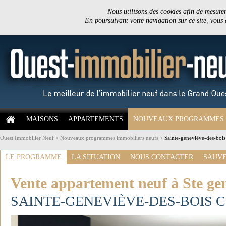
Nous utilisons des cookies afin de mesurer 
En poursuivant votre navigation sur ce site, vous
MAISONS
APPARTEMENTS
NOUVEAUX PROGRAMMES
Ouest Immobilier Neuf
>
Nouveaux programmes immobiliers neufs
>
Sainte-geneviève-des-bois 
LE PROGRAMME
LA SITUATION
NOUS CONTACTER
SAUVE
Vente appartement neuf à Ste gen
SAINTE-GENEVIÈVE-DES-BOIS 