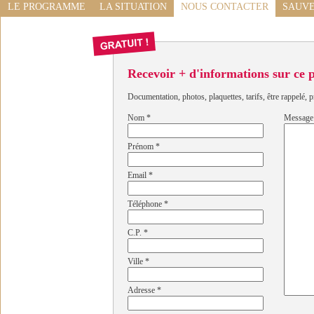
LE PROGRAMME
LA SITUATION
NOUS CONTACTER
SAUVE
Recevoir + d'informations sur ce
Documentation, photos, plaquettes, tarifs, être rappelé, p
Nom
*
Message
Prénom
*
Email
*
Téléphone
*
C.P.
*
Ville
*
Adresse
*