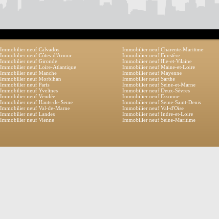
Immobilier neuf Calvados
Immobilier neuf Charente-Maritime
Immobilier neuf Côtes-d'Armor
Immobilier neuf Finistère
Immobilier neuf Gironde
Immobilier neuf Ille-et-Vilaine
Immobilier neuf Loire-Atlantique
Immobilier neuf Maine-et-Loire
Immobilier neuf Manche
Immobilier neuf Mayenne
Immobilier neuf Morbihan
Immobilier neuf Sarthe
Immobilier neuf Paris
Immobilier neuf Seine-et-Marne
Immobilier neuf Yvelines
Immobilier neuf Deux-Sèvres
Immobilier neuf Vendée
Immobilier neuf Essonne
Immobilier neuf Hauts-de-Seine
Immobilier neuf Seine-Saint-Denis
Immobilier neuf Val-de-Marne
Immobilier neuf Val-d'Oise
Immobilier neuf Landes
Immobilier neuf Indre-et-Loire
Immobilier neuf Vienne
Immobilier neuf Seine-Maritime