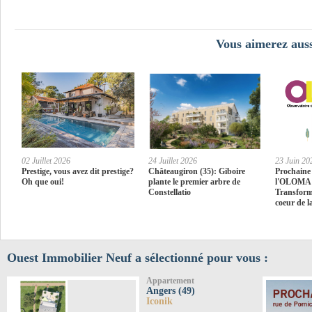
Vous aimerez auss
02 Juillet 2026
24 Juillet 2026
23 Juin 20
Prestige, vous avez dit prestige?
Châteaugiron (35): Giboire
Prochaine 
Oh que oui!
plante le premier arbre de
l'OLOMA :
Constellatio
Transform
coeur de l
Ouest Immobilier Neuf a sélectionné pour vous :
Appartement
Angers (49)
Iconik