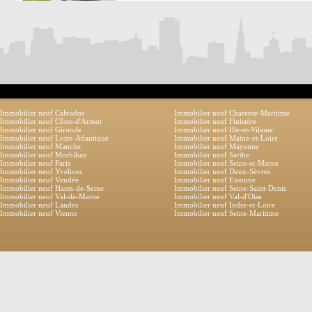
Immobilier neuf Calvados
Immobilier neuf Charente-Maritime
Immobilier neuf Côtes-d'Armor
Immobilier neuf Finistère
Immobilier neuf Gironde
Immobilier neuf Ille-et-Vilaine
Immobilier neuf Loire-Atlantique
Immobilier neuf Maine-et-Loire
Immobilier neuf Manche
Immobilier neuf Mayenne
Immobilier neuf Morbihan
Immobilier neuf Sarthe
Immobilier neuf Paris
Immobilier neuf Seine-et-Marne
Immobilier neuf Yvelines
Immobilier neuf Deux-Sèvres
Immobilier neuf Vendée
Immobilier neuf Essonne
Immobilier neuf Hauts-de-Seine
Immobilier neuf Seine-Saint-Denis
Immobilier neuf Val-de-Marne
Immobilier neuf Val-d'Oise
Immobilier neuf Landes
Immobilier neuf Indre-et-Loire
Immobilier neuf Vienne
Immobilier neuf Seine-Maritime