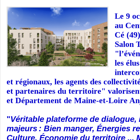
Le 9 oc
au Cent
Cé (49)
Salon
T
"l’évé
les élu
interc
et régionaux, les agents des collectivit
et partenaires du territoire" valoris
et Département de Maine-et-Loire A
"
Véritable plateforme de dialogue, 
majeurs : Bien manger, Énergies r
Culture, Économie du territoire ...