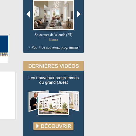
St jacques de la lande (35)
Pau (64)
V
Cimea
Le clos salie
> Voir + de nouveaux programmes