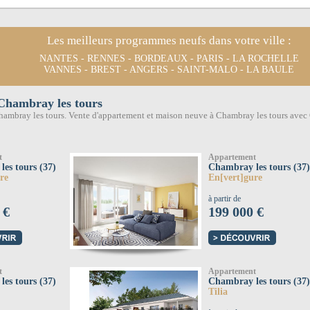
Les meilleurs programmes neufs dans votre ville :
NANTES
-
RENNES
-
BORDEAUX
-
PARIS
-
LA ROCHELLE
VANNES
-
BREST
-
ANGERS
-
SAINT-MALO
-
LA BAULE
Chambray les tours
ambray les tours. Vente d'appartement et maison neuve à Chambray les tours avec
t
Appartement
es tours (37)
Chambray les tours (37)
re
En[vert]gure
à partir de
 €
199 000 €
t
Appartement
es tours (37)
Chambray les tours (37)
Tilia