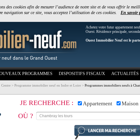
ons des cookies afin de mesurer l’audience de notre site et de vous offrir le meill
e navigation sur ce site, vous acceptez l’utilisation de ces cookies.
En savoir 
Achetez votre futur appartement neu
Ouest. Résidence principale, secondai
Ouest Immobilier Neuf est le part
OUVEAUX PROGRAMMES
DISPOSITIFS FISCAUX
ACTUALITÉS
 Centre
>
Programme immobilier neuf en Indre et Loire
>
Programmes immobiliers neufs à Cham
JE RECHERCHE :
Appartement
Maison
OÙ ?