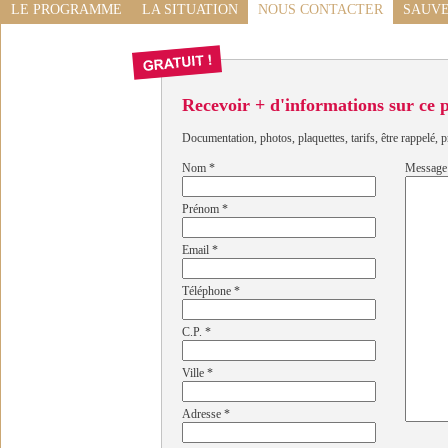
LE PROGRAMME
LA SITUATION
NOUS CONTACTER
SAUVE
Recevoir + d'informations sur ce
Documentation, photos, plaquettes, tarifs, être rappelé, p
Nom
*
Message
Prénom
*
Email
*
Téléphone
*
C.P.
*
Ville
*
Adresse
*