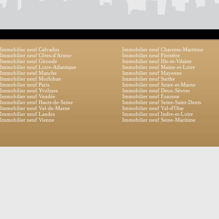
Immobilier neuf Calvados
Immobilier neuf Charente-Maritime
Immobilier neuf Côtes-d'Armor
Immobilier neuf Finistère
Immobilier neuf Gironde
Immobilier neuf Ille-et-Vilaine
Immobilier neuf Loire-Atlantique
Immobilier neuf Maine-et-Loire
Immobilier neuf Manche
Immobilier neuf Mayenne
Immobilier neuf Morbihan
Immobilier neuf Sarthe
Immobilier neuf Paris
Immobilier neuf Seine-et-Marne
Immobilier neuf Yvelines
Immobilier neuf Deux-Sèvres
Immobilier neuf Vendée
Immobilier neuf Essonne
Immobilier neuf Hauts-de-Seine
Immobilier neuf Seine-Saint-Denis
Immobilier neuf Val-de-Marne
Immobilier neuf Val-d'Oise
Immobilier neuf Landes
Immobilier neuf Indre-et-Loire
Immobilier neuf Vienne
Immobilier neuf Seine-Maritime