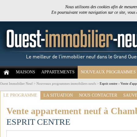
Nous utilisons des cookies afin de mesurer 
En poursuivant votre navigation sur ce site, vous
MAISONS
APPARTEMENTS
NOUVEAUX PROGRAMMES
Ouest Immobilier Neuf
>
Nouveaux programmes immobiliers neufs
>
Esprit centre - Vente d'ap
LE PROGRAMME
LA SITUATION
NOUS CONTACTER
SAUVE
Vente appartement neuf à Chambr
ESPRIT CENTRE