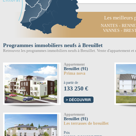
Les meilleurs 
NANTES
-
RENNE
VANNES
-
BRES
Programmes immobiliers neufs à Breuillet
Retrouvez les programmes immobiliers neufs à Breuillet. Vente d'appartement et
Appartement
Breuillet (91)
Prima nova
à partir de
133 250 €
Appartement
Breuillet (91)
Les terrasses de breuillet
Prix