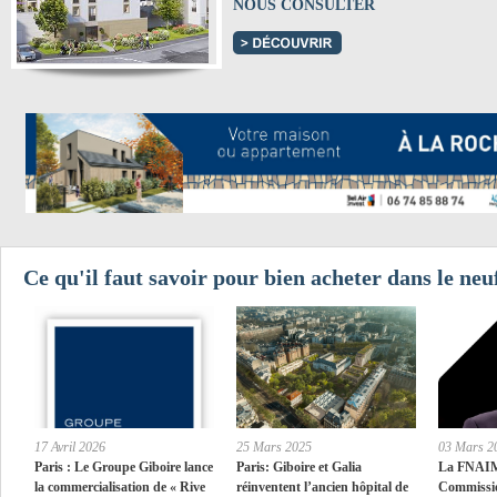
NOUS CONSULTER
Ce qu'il faut savoir pour bien acheter dans le neuf
17 Avril 2026
25 Mars 2025
03 Mars 2
Paris : Le Groupe Giboire lance
Paris: Giboire et Galia
La FNAIM 
la commercialisation de « Rive
réinventent l’ancien hôpital de
Commissio