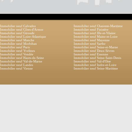
Immobilier neuf Calvados
Immobilier neuf Charente-Maritime
Immobilier neuf Côtes-d'Armor
Immobilier neuf Finistère
Immobilier neuf Gironde
Immobilier neuf Ille-et-Vilaine
Immobilier neuf Loire-Atlantique
Immobilier neuf Maine-et-Loire
Immobilier neuf Manche
Immobilier neuf Mayenne
Immobilier neuf Morbihan
Immobilier neuf Sarthe
Immobilier neuf Paris
Immobilier neuf Seine-et-Marne
Immobilier neuf Yvelines
Immobilier neuf Deux-Sèvres
Immobilier neuf Vendée
Immobilier neuf Essonne
Immobilier neuf Hauts-de-Seine
Immobilier neuf Seine-Saint-Denis
Immobilier neuf Val-de-Marne
Immobilier neuf Val-d'Oise
Immobilier neuf Landes
Immobilier neuf Indre-et-Loire
Immobilier neuf Vienne
Immobilier neuf Seine-Maritime