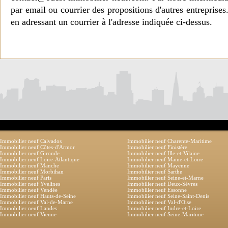
par email ou courrier des propositions d'autres entreprise
en adressant un courrier à l'adresse indiquée ci-dessus.
Immobilier neuf Calvados
Immobilier neuf Charente-Maritime
Immobilier neuf Côtes-d'Armor
Immobilier neuf Finistère
Immobilier neuf Gironde
Immobilier neuf Ille-et-Vilaine
Immobilier neuf Loire-Atlantique
Immobilier neuf Maine-et-Loire
Immobilier neuf Manche
Immobilier neuf Mayenne
Immobilier neuf Morbihan
Immobilier neuf Sarthe
Immobilier neuf Paris
Immobilier neuf Seine-et-Marne
Immobilier neuf Yvelines
Immobilier neuf Deux-Sèvres
Immobilier neuf Vendée
Immobilier neuf Essonne
Immobilier neuf Hauts-de-Seine
Immobilier neuf Seine-Saint-Denis
Immobilier neuf Val-de-Marne
Immobilier neuf Val-d'Oise
Immobilier neuf Landes
Immobilier neuf Indre-et-Loire
Immobilier neuf Vienne
Immobilier neuf Seine-Maritime