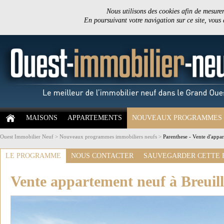
Nous utilisons des cookies afin de mesurer 
En poursuivant votre navigation sur ce site, vous
MAISONS
APPARTEMENTS
NOUVEAUX PROGRAMMES
Ouest Immobilier Neuf
>
Nouveaux programmes immobiliers neufs
>
Parenthese - Vente d'appar
LE PROGRAMME
NOUS CONTACTER
SAUVEGARDER CETTE 
Vente appartement neuf à Breuill