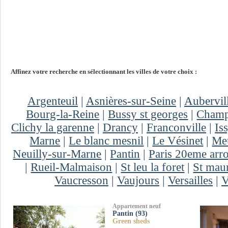
Affinez votre recherche en sélectionnant les villes de votre choix :
Argenteuil
|
Asnières-sur-Seine
|
Aubervill
Bourg-la-Reine
|
Bussy st georges
|
Champ
Clichy la garenne
|
Drancy
|
Franconville
|
Is
Marne
|
Le blanc mesnil
|
Le Vésinet
|
Meu
Neuilly-sur-Marne
|
Pantin
|
Paris 20eme arr
|
Rueil-Malmaison
|
St leu la foret
|
St mau
Vaucresson
|
Vaujours
|
Versailles
|
V
Appartement neuf
Pantin (93)
Green sheds