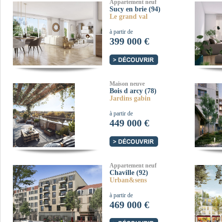
Appartement neuf
Sucy en brie (94)
Le grand val
à partir de
399 000 €
Maison neuve
Bois d arcy (78)
Jardins gabin
à partir de
449 000 €
Appartement neuf
Chaville (92)
Urban&sens
à partir de
469 000 €