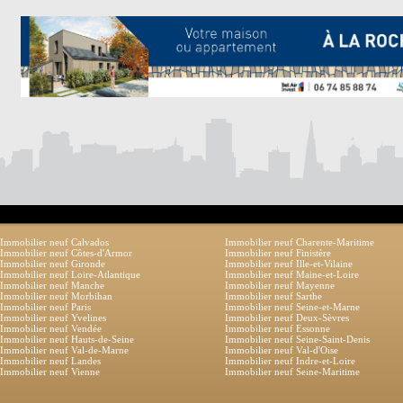
Immobilier neuf Calvados
Immobilier neuf Charente-Maritime
Immobilier neuf Côtes-d'Armor
Immobilier neuf Finistère
Immobilier neuf Gironde
Immobilier neuf Ille-et-Vilaine
Immobilier neuf Loire-Atlantique
Immobilier neuf Maine-et-Loire
Immobilier neuf Manche
Immobilier neuf Mayenne
Immobilier neuf Morbihan
Immobilier neuf Sarthe
Immobilier neuf Paris
Immobilier neuf Seine-et-Marne
Immobilier neuf Yvelines
Immobilier neuf Deux-Sèvres
Immobilier neuf Vendée
Immobilier neuf Essonne
Immobilier neuf Hauts-de-Seine
Immobilier neuf Seine-Saint-Denis
Immobilier neuf Val-de-Marne
Immobilier neuf Val-d'Oise
Immobilier neuf Landes
Immobilier neuf Indre-et-Loire
Immobilier neuf Vienne
Immobilier neuf Seine-Maritime