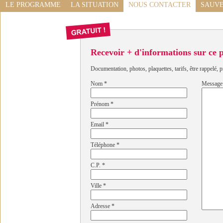
LE PROGRAMME
LA SITUATION
NOUS CONTACTER
SAUVE
Recevoir + d'informations sur ce
Documentation, photos, plaquettes, tarifs, être rappelé, p
Nom
*
Message
Prénom
*
Email
*
Téléphone
*
C.P.
*
Ville
*
Adresse
*