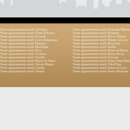
Vente appartements neufs Calvados
Vente appartements neufs Charente-Marit
Vente appartements neufs Côtes-d'Armor
Vente appartements neufs Finistère
Vente appartements neufs Gironde
Vente appartements neufs Ille-et-Vilaine
Vente appartements neufs Loire-Atlantique
Vente appartements neufs Maine-et-Loire
Vente appartements neufs Manche
Vente appartements neufs Mayenne
Vente appartements neufs Morbihan
Vente appartements neufs Sarthe
Vente appartements neufs Paris
Vente appartements neufs Seine-et-Marne
Vente appartements neufs Yvelines
Vente appartements neufs Deux-Sèvres
Vente appartements neufs Vendée
Vente appartements neufs Essonne
Vente appartements neufs Hauts-de-Seine
Vente appartements neufs Seine-Saint-Den
Vente appartements neufs Val-de-Marne
Vente appartements neufs Val-d'Oise
Vente appartements neufs Landes
Vente appartements neufs Indre-et-Loire
Vente appartements neufs Vienne
Vente appartements neufs Seine-Maritime