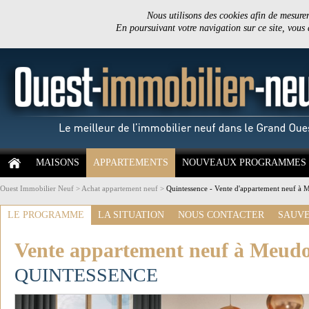
Nous utilisons des cookies afin de mesurer 
En poursuivant votre navigation sur ce site, vous
MAISONS
APPARTEMENTS
NOUVEAUX PROGRAMMES
Ouest Immobilier Neuf
>
Achat appartement neuf
>
Quintessence - Vente d'appartement neuf à M
LE PROGRAMME
LA SITUATION
NOUS CONTACTER
SAUVE
Vente appartement neuf à Meudon
QUINTESSENCE