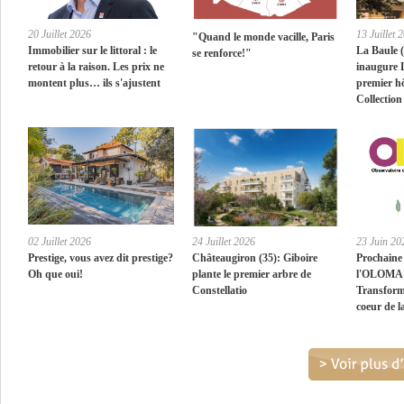
20 Juillet 2026
13 Juillet 
"Quand le monde vacille, Paris
Immobilier sur le littoral : le
La Baule (
se renforce!"
retour à la raison. Les prix ne
inaugure 
montent plus… ils s'ajustent
premier h
Collection
02 Juillet 2026
24 Juillet 2026
23 Juin 20
Prestige, vous avez dit prestige?
Châteaugiron (35): Giboire
Prochaine 
Oh que oui!
plante le premier arbre de
l'OLOMA :
Constellatio
Transform
coeur de l