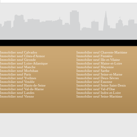
Immobilier neuf Calvados
Immobilier neuf Charente-Maritime
Immobilier neuf Côtes-d'Armor
Immobilier neuf Finistère
Immobilier neuf Gironde
Immobilier neuf Ille-et-Vilaine
Immobilier neuf Loire-Atlantique
Immobilier neuf Maine-et-Loire
Immobilier neuf Manche
Immobilier neuf Mayenne
Immobilier neuf Morbihan
Immobilier neuf Sarthe
Immobilier neuf Paris
Immobilier neuf Seine-et-Marne
Immobilier neuf Yvelines
Immobilier neuf Deux-Sèvres
Immobilier neuf Vendée
Immobilier neuf Essonne
Immobilier neuf Hauts-de-Seine
Immobilier neuf Seine-Saint-Denis
Immobilier neuf Val-de-Marne
Immobilier neuf Val-d'Oise
Immobilier neuf Landes
Immobilier neuf Indre-et-Loire
Immobilier neuf Vienne
Immobilier neuf Seine-Maritime