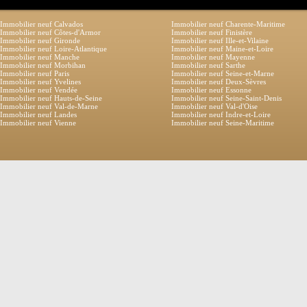
Immobilier neuf Calvados
Immobilier neuf Charente-Maritime
Immobilier neuf Côtes-d'Armor
Immobilier neuf Finistère
Immobilier neuf Gironde
Immobilier neuf Ille-et-Vilaine
Immobilier neuf Loire-Atlantique
Immobilier neuf Maine-et-Loire
Immobilier neuf Manche
Immobilier neuf Mayenne
Immobilier neuf Morbihan
Immobilier neuf Sarthe
Immobilier neuf Paris
Immobilier neuf Seine-et-Marne
Immobilier neuf Yvelines
Immobilier neuf Deux-Sèvres
Immobilier neuf Vendée
Immobilier neuf Essonne
Immobilier neuf Hauts-de-Seine
Immobilier neuf Seine-Saint-Denis
Immobilier neuf Val-de-Marne
Immobilier neuf Val-d'Oise
Immobilier neuf Landes
Immobilier neuf Indre-et-Loire
Immobilier neuf Vienne
Immobilier neuf Seine-Maritime