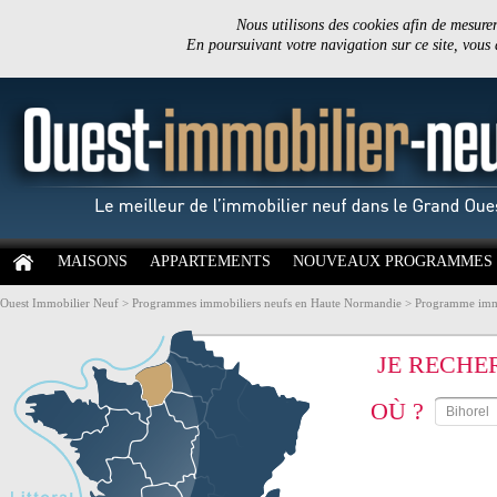
Nous utilisons des cookies afin de mesurer 
En poursuivant votre navigation sur ce site, vous
MAISONS
APPARTEMENTS
NOUVEAUX PROGRAMMES
Ouest Immobilier Neuf
>
Programmes immobiliers neufs en Haute Normandie
>
Programme immo
JE RECHE
OÙ ?