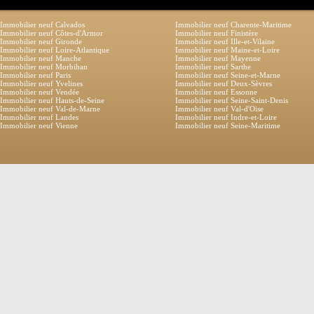
Immobilier neuf Calvados
Immobilier neuf Charente-Maritime
Immobilier neuf Côtes-d'Armor
Immobilier neuf Finistère
Immobilier neuf Gironde
Immobilier neuf Ille-et-Vilaine
Immobilier neuf Loire-Atlantique
Immobilier neuf Maine-et-Loire
Immobilier neuf Manche
Immobilier neuf Mayenne
Immobilier neuf Morbihan
Immobilier neuf Sarthe
Immobilier neuf Paris
Immobilier neuf Seine-et-Marne
Immobilier neuf Yvelines
Immobilier neuf Deux-Sèvres
Immobilier neuf Vendée
Immobilier neuf Essonne
Immobilier neuf Hauts-de-Seine
Immobilier neuf Seine-Saint-Denis
Immobilier neuf Val-de-Marne
Immobilier neuf Val-d'Oise
Immobilier neuf Landes
Immobilier neuf Indre-et-Loire
Immobilier neuf Vienne
Immobilier neuf Seine-Maritime