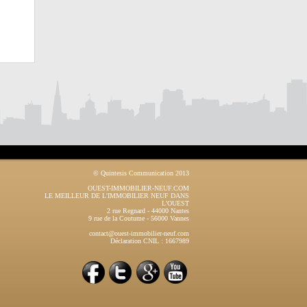
© Quintesis Communication 2013
OUEST-IMMOBILIER-NEUF.COM
LE MEILLEUR DE L'IMMOBILIER NEUF DANS
L'OUEST
2 rue Regnard
-
44000
Nantes
9 rue de la Coutume
-
56000
Vannes
contact@ouest-immobilier-neuf.com
Déclaration CNIL : 1667989