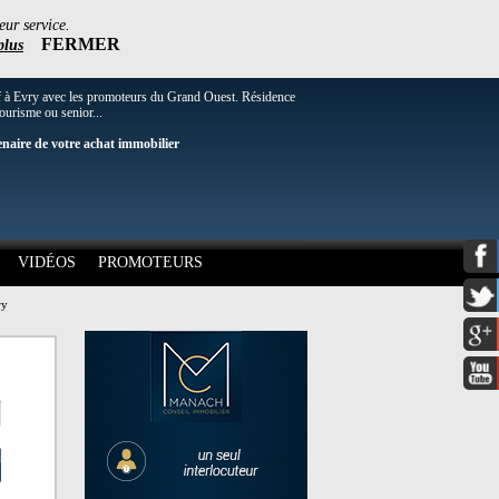
eur service.
FERMER
plus
f à Evry avec les promoteurs du Grand Ouest. Résidence
tourisme ou senior...
enaire de votre achat immobilier
VIDÉOS
PROMOTEURS
ry