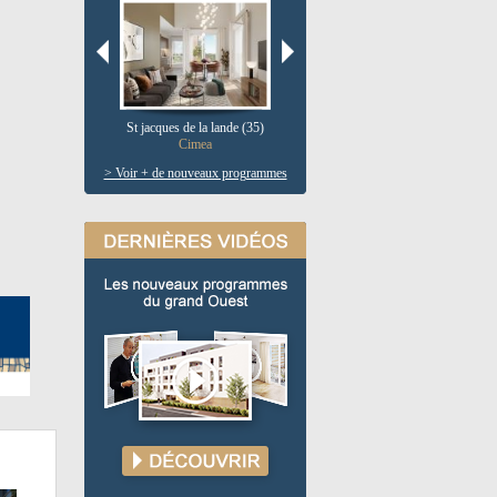
St jacques de la lande (35)
Pau (64)
V
Cimea
Le clos salie
> Voir + de nouveaux programmes