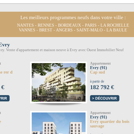
Les meilleurs programmes neufs dans votre ville :
NANTES
-
RENNES
-
BORDEAUX
-
PARIS
-
LA ROCHELLE
VANNES
-
BREST
-
ANGERS
-
SAINT-MALO
-
LA BAULE
Evry
ry. Vente d'appartement et maison neuve à Evry avec Ouest Immobilier Neuf
t
Appartement
Evry (91)
e rer d
Cap sud
à partir de
 €
182 792 €
t
Appartement
Evry (91)
e
Evry quartier du bois
sauvage