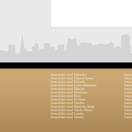
Immobilier neuf Calvados
Immob
Immobilier neuf Côtes-d'Armor
Immob
Immobilier neuf Gironde
Immob
Immobilier neuf Loire-Atlantique
Immob
Immobilier neuf Manche
Immo
Immobilier neuf Morbihan
Immob
Immobilier neuf Paris
Immob
Immobilier neuf Yvelines
Immob
Immobilier neuf Vendée
Immob
Immobilier neuf Hauts-de-Seine
Immob
Immobilier neuf Val-de-Marne
Immob
Immobilier neuf Landes
Immob
Immobilier neuf Vienne
Immob