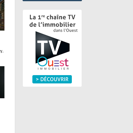
Y-
CE