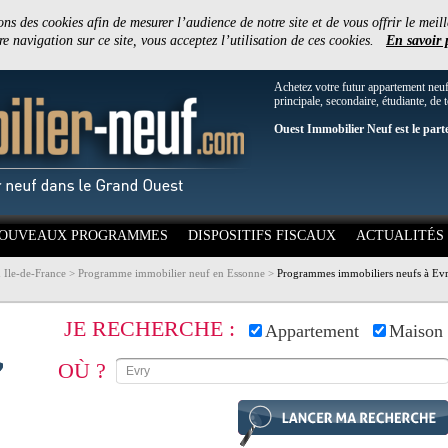
ons des cookies afin de mesurer l’audience de notre site et de vous offrir le meill
e navigation sur ce site, vous acceptez l’utilisation de ces cookies.
En savoir 
Achetez votre futur appartement neu
principale, secondaire, étudiante, de 
Ouest Immobilier Neuf est le part
OUVEAUX PROGRAMMES
DISPOSITIFS FISCAUX
ACTUALITÉS
 Ile-de-France
>
Programme immobilier neuf en Essonne
>
Programmes immobiliers neufs à Ev
JE RECHERCHE :
Appartement
Maison
OÙ ?