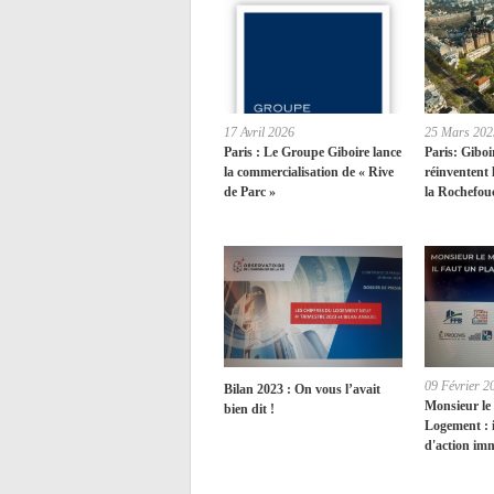
17 Avril 2026
25 Mars 202
Paris : Le Groupe Giboire lance
Paris: Giboi
la commercialisation de « Rive
réinventent 
de Parc »
la Rochefou
09 Février 2
Bilan 2023 : On vous l’avait
Monsieur le
bien dit !
Logement : i
d'action im