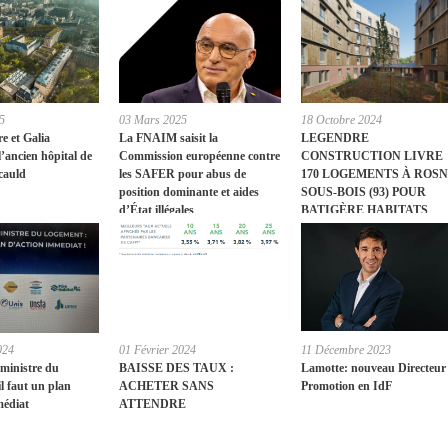
5
03 Mars 2025
18 Octobre 2024
re et Galia
La FNAIM saisit la
LEGENDRE
l’ancien hôpital de
Commission européenne contre
CONSTRUCTION LIVRE
cauld
les SAFER pour abus de
170 LOGEMENTS À ROSN
position dominante et aides
SOUS-BOIS (93) POUR
d’État illégales
BATIGÈRE HABITATS
SOLIDAIRES, AU SERVI
DE L’HABITAT SOCIAL
024
01 Février 2024
11 Décembre 2023
 ministre du
BAISSE DES TAUX :
Lamotte: nouveau Directeur
l faut un plan
ACHETER SANS
Promotion en IdF
médiat
ATTENDRE