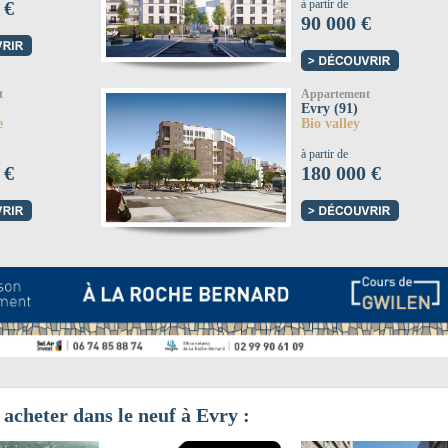
 €
à partir de
90 000 €
t
Appartement
Evry (91)
e
Bio valley
à partir de
 €
180 000 €
 acheter dans le neuf à Evry :