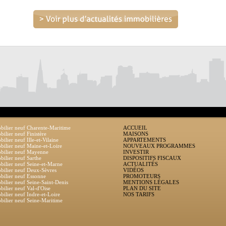
ilier neuf Charente-Maritime
ACCUEIL
ilier neuf Finistère
MAISONS
ilier neuf Ille-et-Vilaine
APPARTEMENTS
ilier neuf Maine-et-Loire
NOUVEAUX PROGRAMMES
bilier neuf Mayenne
INVESTIR
ilier neuf Sarthe
DISPOSITIFS FISCAUX
ilier neuf Seine-et-Marne
ACTUALITÉS
ilier neuf Deux-Sèvres
VIDÉOS
ilier neuf Essonne
PROMOTEURS
ilier neuf Seine-Saint-Denis
MENTIONS LÉGALES
ilier neuf Val-d'Oise
PLAN DU SITE
ilier neuf Indre-et-Loire
NOS TARIFS
ilier neuf Seine-Maritime