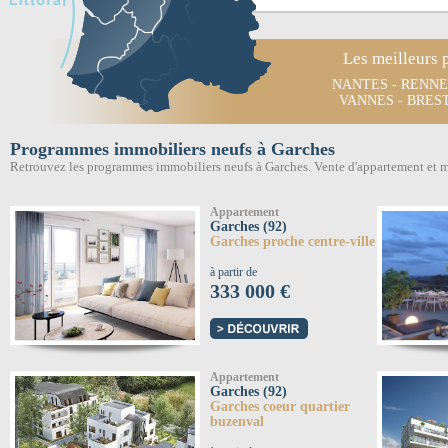
Les meilleurs 
NANTES
-
RENNE
VANNES
-
BRES
Programmes immobiliers neufs à Garches
Retrouvez les programmes immobiliers neufs à Garches. Vente d'appartement et 
Appartement
Garches (92)
Garches proche centre-ville
à partir de
333 000 €
Appartement
Garches (92)
Garches coeur quartier
buzenval