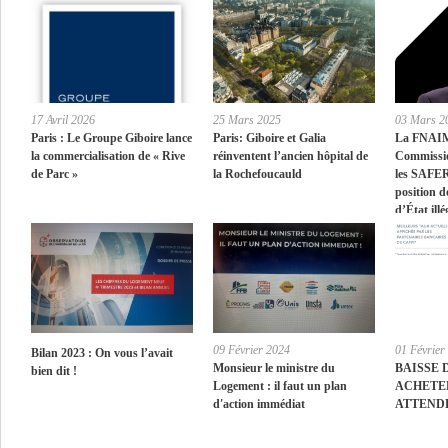
17 Avril 2026
25 Mars 2025
03 Mars 2
Paris : Le Groupe Giboire lance
Paris: Giboire et Galia
La FNAIM 
la commercialisation de « Rive
réinventent l’ancien hôpital de
Commissio
de Parc »
la Rochefoucauld
les SAFER
position d
d’État illé
09 Février 2024
01 Février
Bilan 2023 : On vous l’avait
Monsieur le ministre du
BAISSE 
bien dit !
Logement : il faut un plan
ACHETE
d'action immédiat
ATTEND