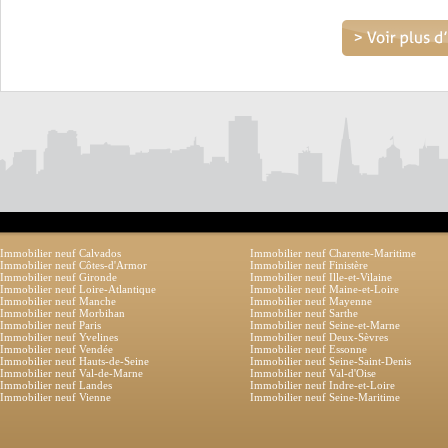
Immobilier neuf Calvados
Immobilier neuf Charente-Maritime
Immobilier neuf Côtes-d'Armor
Immobilier neuf Finistère
Immobilier neuf Gironde
Immobilier neuf Ille-et-Vilaine
Immobilier neuf Loire-Atlantique
Immobilier neuf Maine-et-Loire
Immobilier neuf Manche
Immobilier neuf Mayenne
Immobilier neuf Morbihan
Immobilier neuf Sarthe
Immobilier neuf Paris
Immobilier neuf Seine-et-Marne
Immobilier neuf Yvelines
Immobilier neuf Deux-Sèvres
Immobilier neuf Vendée
Immobilier neuf Essonne
Immobilier neuf Hauts-de-Seine
Immobilier neuf Seine-Saint-Denis
Immobilier neuf Val-de-Marne
Immobilier neuf Val-d'Oise
Immobilier neuf Landes
Immobilier neuf Indre-et-Loire
Immobilier neuf Vienne
Immobilier neuf Seine-Maritime