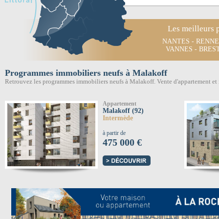
Les meilleurs 
NANTES
-
RENNE
VANNES
-
BRES
Programmes immobiliers neufs à Malakoff
Retrouvez les programmes immobiliers neufs à Malakoff. Vente d'appartement et
Appartement
Malakoff (92)
Intermède
à partir de
475 000 €