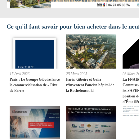
Ce qu'il faut savoir pour bien acheter dans le neu
17 Avril 2026
25 Mars 2025
03 Mars 2
Paris : Le Groupe Giboire lance
Paris: Giboire et Galia
La FNAIM 
la commercialisation de « Rive
réinventent l’ancien hôpital de
Commissio
de Parc »
la Rochefoucauld
les SAFER
position d
d’État illé