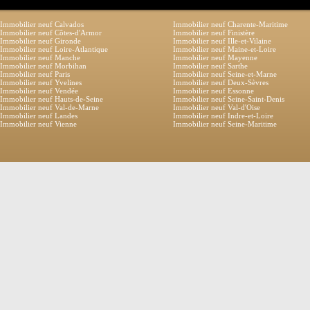
Immobilier neuf Calvados
Immobilier neuf Charente-Maritime
Immobilier neuf Côtes-d'Armor
Immobilier neuf Finistère
Immobilier neuf Gironde
Immobilier neuf Ille-et-Vilaine
Immobilier neuf Loire-Atlantique
Immobilier neuf Maine-et-Loire
Immobilier neuf Manche
Immobilier neuf Mayenne
Immobilier neuf Morbihan
Immobilier neuf Sarthe
Immobilier neuf Paris
Immobilier neuf Seine-et-Marne
Immobilier neuf Yvelines
Immobilier neuf Deux-Sèvres
Immobilier neuf Vendée
Immobilier neuf Essonne
Immobilier neuf Hauts-de-Seine
Immobilier neuf Seine-Saint-Denis
Immobilier neuf Val-de-Marne
Immobilier neuf Val-d'Oise
Immobilier neuf Landes
Immobilier neuf Indre-et-Loire
Immobilier neuf Vienne
Immobilier neuf Seine-Maritime