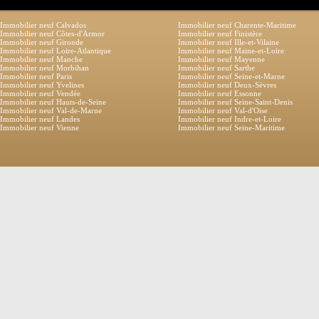
Immobilier neuf Calvados
Immobilier neuf Charente-Maritime
Immobilier neuf Côtes-d'Armor
Immobilier neuf Finistère
Immobilier neuf Gironde
Immobilier neuf Ille-et-Vilaine
Immobilier neuf Loire-Atlantique
Immobilier neuf Maine-et-Loire
Immobilier neuf Manche
Immobilier neuf Mayenne
Immobilier neuf Morbihan
Immobilier neuf Sarthe
Immobilier neuf Paris
Immobilier neuf Seine-et-Marne
Immobilier neuf Yvelines
Immobilier neuf Deux-Sèvres
Immobilier neuf Vendée
Immobilier neuf Essonne
Immobilier neuf Hauts-de-Seine
Immobilier neuf Seine-Saint-Denis
Immobilier neuf Val-de-Marne
Immobilier neuf Val-d'Oise
Immobilier neuf Landes
Immobilier neuf Indre-et-Loire
Immobilier neuf Vienne
Immobilier neuf Seine-Maritime