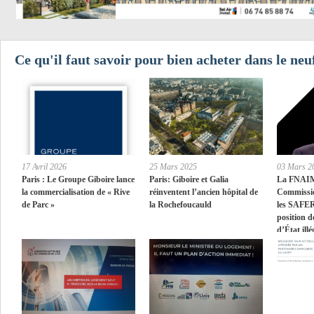
Ce qu'il faut savoir pour bien acheter dans le neuf
17 Avril 2026
25 Mars 2025
03 Mars 2
Paris : Le Groupe Giboire lance
Paris: Giboire et Galia
La FNAIM 
la commercialisation de « Rive
réinventent l’ancien hôpital de
Commissio
de Parc »
la Rochefoucauld
les SAFER
position d
d’État illé