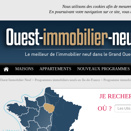
Nous utilisons des cookies afin de mesurer 
En poursuivant votre navigation sur ce site, vous
MAISONS
APPARTEMENTS
NOUVEAUX PROGRAMMES
Ouest Immobilier Neuf
>
Programmes immobiliers neufs en Ile-de-France
>
Programme immobili
JE RECHE
OÙ ?