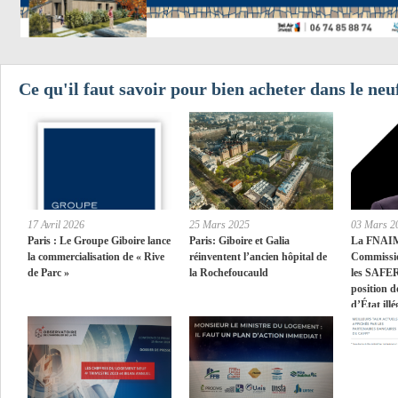
Ce qu'il faut savoir pour bien acheter dans le ne
17 Avril 2026
25 Mars 2025
03 Mars 2
Paris : Le Groupe Giboire lance
Paris: Giboire et Galia
La FNAIM 
la commercialisation de « Rive
réinventent l’ancien hôpital de
Commissio
de Parc »
la Rochefoucauld
les SAFER
position d
d’État illé