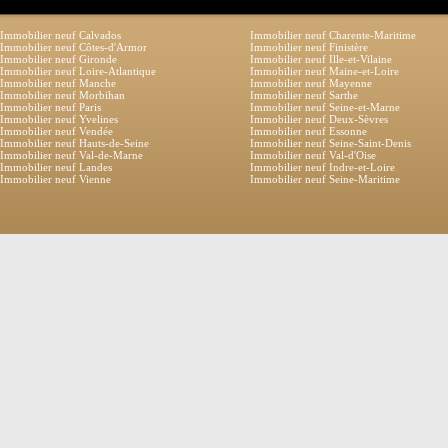
Immobilier neuf Calvados
Immobilier neuf Charente-Maritime
Immobilier neuf Côtes-d'Armor
Immobilier neuf Finistère
Immobilier neuf Gironde
Immobilier neuf Ille-et-Vilaine
Immobilier neuf Loire-Atlantique
Immobilier neuf Maine-et-Loire
Immobilier neuf Manche
Immobilier neuf Mayenne
Immobilier neuf Morbihan
Immobilier neuf Sarthe
Immobilier neuf Paris
Immobilier neuf Seine-et-Marne
Immobilier neuf Yvelines
Immobilier neuf Deux-Sèvres
Immobilier neuf Vendée
Immobilier neuf Essonne
Immobilier neuf Hauts-de-Seine
Immobilier neuf Seine-Saint-Denis
Immobilier neuf Val-de-Marne
Immobilier neuf Val-d'Oise
Immobilier neuf Landes
Immobilier neuf Indre-et-Loire
Immobilier neuf Vienne
Immobilier neuf Seine-Maritime