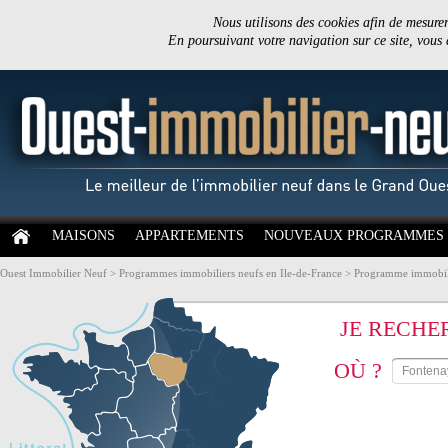
Nous utilisons des cookies afin de mesurer 
En poursuivant votre navigation sur ce site, vous
MAISONS
APPARTEMENTS
NOUVEAUX PROGRAMMES
Ouest Immobilier Neuf
>
Programmes immobiliers neufs en Ile-de-France
>
Programme immobili
JE RECHE
OÙ ?