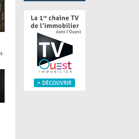
Y-
CE