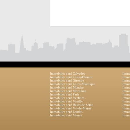
Immobilier neuf Calvados
Immob
Immobilier neuf Côtes-d'Armor
Immob
Immobilier neuf Gironde
Immob
Immobilier neuf Loire-Atlantique
Immob
Immobilier neuf Manche
Immo
Immobilier neuf Morbihan
Immob
Immobilier neuf Paris
Immob
Immobilier neuf Yvelines
Immob
Immobilier neuf Vendée
Immob
Immobilier neuf Hauts-de-Seine
Immob
Immobilier neuf Val-de-Marne
Immob
Immobilier neuf Landes
Immob
Immobilier neuf Vienne
Immob