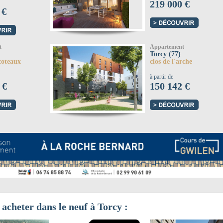
219 000 €
 €
t
Appartement
Torcy (77)
coteaux
clos de l'arche
à partir de
 €
150 142 €
 acheter dans le neuf à Torcy :