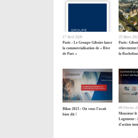
17 Avril 2026
25 Mars 202
Paris : Le Groupe Giboire lance
Paris: Giboi
la commercialisation de « Rive
réinventent 
de Parc »
la Rochefou
09 Février 2
Bilan 2023 : On vous l’avait
Monsieur le
bien dit !
Logement : i
d'action im