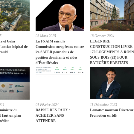
5
03 Mars 2025
18 Octobre 2024
re et Galia
La FNAIM saisit la
LEGENDRE
l’ancien hôpital de
Commission européenne contre
CONSTRUCTION LIVRE
cauld
les SAFER pour abus de
170 LOGEMENTS À ROSN
position dominante et aides
SOUS-BOIS (93) POUR
d’État illégales
BATIGÈRE HABITATS
SOLIDAIRES, AU SERVI
DE L’HABITAT SOCIAL
024
01 Février 2024
11 Décembre 2023
 ministre du
BAISSE DES TAUX :
Lamotte: nouveau Directeur
l faut un plan
ACHETER SANS
Promotion en IdF
médiat
ATTENDRE