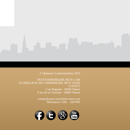
© Quintesis Communication 2013
OUEST-IMMOBILIER-NEUF.COM
LE MEILLEUR DE L'IMMOBILIER NEUF DANS
L'OUEST
2 rue Regnard
-
44000
Nantes
9 rue de la Coutume
-
56000
Vannes
contact@ouest-immobilier-neuf.com
Déclaration CNIL : 1667989