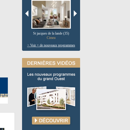
St jacques de la lande (35)
Pau (64)
V
Cimea
Le clos salie
> Voir + de nouveaux programmes