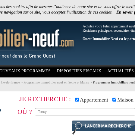
ons des cookies afin de mesurer l’audience de notre site et de vous offrir le meill
e navigation sur ce site, vous acceptez l’utilisation de ces cookies.
En savoir 
Achetez votre futur appartement neu
Résidence principale, secondaire, étu
Ouest Immobilier Neuf est le part
OUVEAUX PROGRAMMES
DISPOSITIFS FISCAUX
ACTUALITÉS
 Ile-de-France
>
Programme immobilier neuf en Seine et Marne
>
Programmes immobiliers neuf
JE RECHERCHE :
Appartement
Maison
OÙ ?