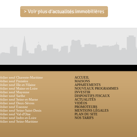
ilier neuf Charente-Maritime
ACCUEIL
ilier neuf Finistère
MAISONS
ilier neuf Ille-et-Vilaine
APPARTEMENTS
ilier neuf Maine-et-Loire
NOUVEAUX PROGRAMMES
bilier neuf Mayenne
INVESTIR
ilier neuf Sarthe
DISPOSITIFS FISCAUX
ilier neuf Seine-et-Marne
ACTUALITÉS
ilier neuf Deux-Sèvres
VIDÉOS
ilier neuf Essonne
PROMOTEURS
ilier neuf Seine-Saint-Denis
MENTIONS LÉGALES
ilier neuf Val-d'Oise
PLAN DU SITE
ilier neuf Indre-et-Loire
NOS TARIFS
ilier neuf Seine-Maritime