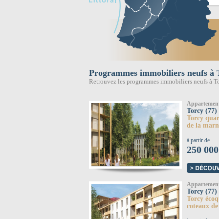
Programmes immobiliers neufs à 
Retrouvez les programmes immobiliers neufs à To
Appartemen
Torcy (77)
Torcy quar
de la marn
à partir de
250 000
Appartemen
Torcy (77)
Torcy écoq
coteaux de