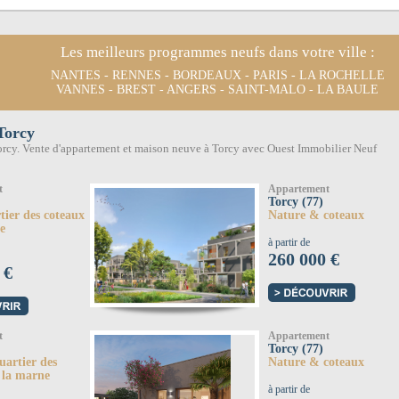
Les meilleurs programmes neufs dans votre ville :
NANTES
-
RENNES
-
BORDEAUX
-
PARIS
-
LA ROCHELLE
VANNES
-
BREST
-
ANGERS
-
SAINT-MALO
-
LA BAULE
Torcy
rcy. Vente d'appartement et maison neuve à Torcy avec Ouest Immobilier Neuf
t
Appartement
Torcy (77)
tier des coteaux
Nature & coteaux
e
à partir de
260 000 €
 €
t
Appartement
Torcy (77)
uartier des
Nature & coteaux
 la marne
à partir de