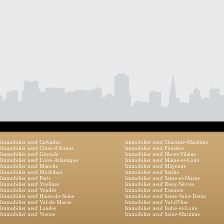
Immobilier neuf Calvados
Immobilier neuf Charente-Maritime
Immobilier neuf Côtes-d'Armor
Immobilier neuf Finistère
Immobilier neuf Gironde
Immobilier neuf Ille-et-Vilaine
Immobilier neuf Loire-Atlantique
Immobilier neuf Maine-et-Loire
Immobilier neuf Manche
Immobilier neuf Mayenne
Immobilier neuf Morbihan
Immobilier neuf Sarthe
Immobilier neuf Paris
Immobilier neuf Seine-et-Marne
Immobilier neuf Yvelines
Immobilier neuf Deux-Sèvres
Immobilier neuf Vendée
Immobilier neuf Essonne
Immobilier neuf Hauts-de-Seine
Immobilier neuf Seine-Saint-Denis
Immobilier neuf Val-de-Marne
Immobilier neuf Val-d'Oise
Immobilier neuf Landes
Immobilier neuf Indre-et-Loire
Immobilier neuf Vienne
Immobilier neuf Seine-Maritime