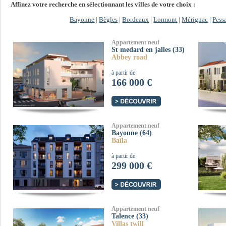
Affinez votre recherche en sélectionnant les villes de votre choix :
Bayonne
|
Bègles
|
Bordeaux
|
Lormont
|
Mérignac
|
Pess
Appartement neuf
St medard en jalles (33)
Abbey road
à partir de
166 000 €
Appartement neuf
Bayonne (64)
Baïla
à partir de
299 000 €
Appartement neuf
Talence (33)
Villas twill