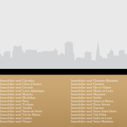
Immobilier neuf Calvados
Immobilier neuf Charente-Maritime
Immobilier neuf Côtes-d'Armor
Immobilier neuf Finistère
Immobilier neuf Gironde
Immobilier neuf Ille-et-Vilaine
Immobilier neuf Loire-Atlantique
Immobilier neuf Maine-et-Loire
Immobilier neuf Manche
Immobilier neuf Mayenne
Immobilier neuf Morbihan
Immobilier neuf Sarthe
Immobilier neuf Paris
Immobilier neuf Seine-et-Marne
Immobilier neuf Yvelines
Immobilier neuf Deux-Sèvres
Immobilier neuf Vendée
Immobilier neuf Essonne
Immobilier neuf Hauts-de-Seine
Immobilier neuf Seine-Saint-Denis
Immobilier neuf Val-de-Marne
Immobilier neuf Val-d'Oise
Immobilier neuf Landes
Immobilier neuf Indre-et-Loire
Immobilier neuf Vienne
Immobilier neuf Seine-Maritime