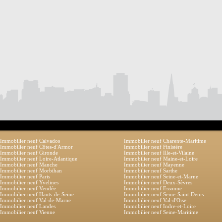
Immobilier neuf Calvados
Immobilier neuf Charente-Maritime
Immobilier neuf Côtes-d'Armor
Immobilier neuf Finistère
Immobilier neuf Gironde
Immobilier neuf Ille-et-Vilaine
Immobilier neuf Loire-Atlantique
Immobilier neuf Maine-et-Loire
Immobilier neuf Manche
Immobilier neuf Mayenne
Immobilier neuf Morbihan
Immobilier neuf Sarthe
Immobilier neuf Paris
Immobilier neuf Seine-et-Marne
Immobilier neuf Yvelines
Immobilier neuf Deux-Sèvres
Immobilier neuf Vendée
Immobilier neuf Essonne
Immobilier neuf Hauts-de-Seine
Immobilier neuf Seine-Saint-Denis
Immobilier neuf Val-de-Marne
Immobilier neuf Val-d'Oise
Immobilier neuf Landes
Immobilier neuf Indre-et-Loire
Immobilier neuf Vienne
Immobilier neuf Seine-Maritime