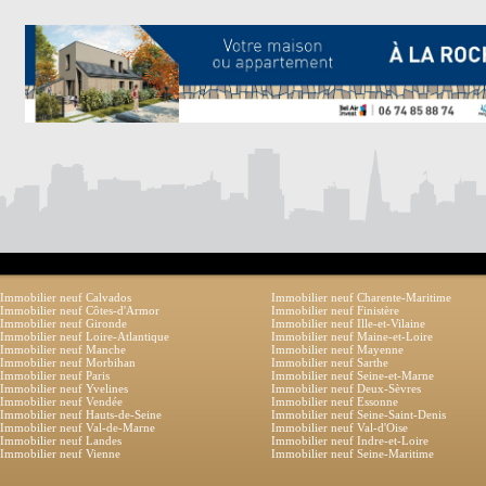
Immobilier neuf Calvados
Immobilier neuf Charente-Maritime
Immobilier neuf Côtes-d'Armor
Immobilier neuf Finistère
Immobilier neuf Gironde
Immobilier neuf Ille-et-Vilaine
Immobilier neuf Loire-Atlantique
Immobilier neuf Maine-et-Loire
Immobilier neuf Manche
Immobilier neuf Mayenne
Immobilier neuf Morbihan
Immobilier neuf Sarthe
Immobilier neuf Paris
Immobilier neuf Seine-et-Marne
Immobilier neuf Yvelines
Immobilier neuf Deux-Sèvres
Immobilier neuf Vendée
Immobilier neuf Essonne
Immobilier neuf Hauts-de-Seine
Immobilier neuf Seine-Saint-Denis
Immobilier neuf Val-de-Marne
Immobilier neuf Val-d'Oise
Immobilier neuf Landes
Immobilier neuf Indre-et-Loire
Immobilier neuf Vienne
Immobilier neuf Seine-Maritime