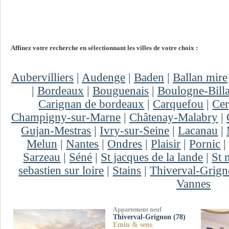
Affinez votre recherche en sélectionnant les villes de votre choix :
Aubervilliers
|
Audenge
|
Baden
|
Ballan mire
|
Bordeaux
|
Bouguenais
|
Boulogne-Bill
Carignan de bordeaux
|
Carquefou
|
Ce
Champigny-sur-Marne
|
Châtenay-Malabry
|
Gujan-Mestras
|
Ivry-sur-Seine
|
Lacanau
|
Melun
|
Nantes
|
Ondres
|
Plaisir
|
Pornic
Sarzeau
|
Séné
|
St jacques de la lande
|
St 
sebastien sur loire
|
Stains
|
Thiverval-Grig
Vannes
Appartement neuf
Thiverval-Grignon (78)
Emin & sens