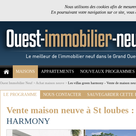
Nous utilisons des cookies afin de mesurer 
En poursuivant votre navigation sur ce site, vous
MAISONS
APPARTEMENTS
NOUVEAUX PROGRAMMES
Ouest Immobilier Neuf
>
Achat maison neuve
>
Les villas green harmony - Vente de maison neu
LE PROGRAMME
NOUS CONTACTER
SAUVEGARDER CETTE 
Vente maison neuve à St loubes 
HARMONY