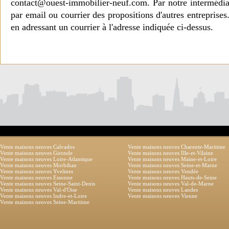
contact@ouest-immobilier-neuf.com. Par notre intermédia
par email ou courrier des propositions d'autres entreprise
en adressant un courrier à l'adresse indiquée ci-dessus.
Vente maisons neuves Calvados
Vente maisons neuves Charente-Maritime
Vente maisons neuves Gironde
Vente maisons neuves Ille-et-Vilaine
Vente maisons neuves Loire-Atlantique
Vente maisons neuves Maine-et-Loire
Vente maisons neuves Morbihan
Vente maisons neuves Seine-et-Marne
Vente maisons neuves Yvelines
Vente maisons neuves Vendée
Vente maisons neuves Essonne
Vente maisons neuves Hauts-de-Seine
Vente maisons neuves Seine-Saint-Denis
Vente maisons neuves Val-de-Marne
Vente maisons neuves Val-d'Oise
Vente maisons neuves Landes
Vente maisons neuves Indre-et-Loire
Vente maisons neuves Vienne
Vente maisons neuves Seine-Maritime