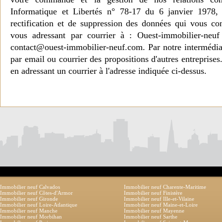
Informatique et Libertés n° 78-17 du 6 janvier 1978, 
rectification et de suppression des données qui vous c
vous adressant par courrier à : Ouest-immobilier-ne
contact@ouest-immobilier-neuf.com. Par notre intermédia
par email ou courrier des propositions d'autres entreprise
en adressant un courrier à l'adresse indiquée ci-dessus.
Immobilier neuf Calvados
Immobilier neuf Charente-Maritime
Immobilier neuf Côtes-d'Armor
Immobilier neuf Finistère
Immobilier neuf Gironde
Immobilier neuf Ille-et-Vilaine
Immobilier neuf Loire-Atlantique
Immobilier neuf Maine-et-Loire
Immobilier neuf Manche
Immobilier neuf Mayenne
Immobilier neuf Morbihan
Immobilier neuf Sarthe