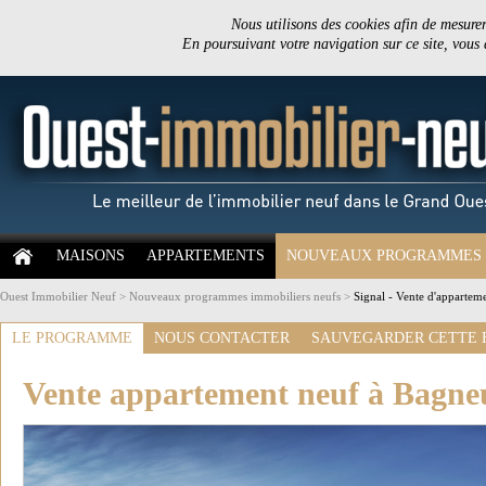
Nous utilisons des cookies afin de mesurer 
En poursuivant votre navigation sur ce site, vous
MAISONS
APPARTEMENTS
NOUVEAUX PROGRAMMES
Ouest Immobilier Neuf
>
Nouveaux programmes immobiliers neufs
>
Signal - Vente d'appartem
LE PROGRAMME
NOUS CONTACTER
SAUVEGARDER CETTE 
Vente appartement neuf à Bagne